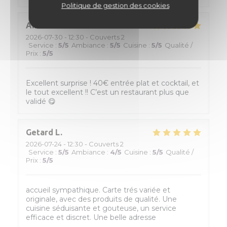
Politique de gestion des cookies
Amélie
H
2026-07-30
- 12:30 - Couverts 2
Service
:
5
/5
Ambiance
:
5
/5
Cuisine
:
5
/5
Qualité /
Prix
:
5
/5
Excellent surprise ! 40€ entrée plat et cocktail, et
le tout excellent !! C’est un restaurant plus que
validé 😋
Getard
L
2026-07-24
- 12:30 - Couverts 2
Service
:
5
/5
Ambiance
:
4
/5
Cuisine
:
5
/5
Qualité /
Prix
:
5
/5
accueil sympathique. Carte trés variée et
originale, avec des produits de qualité. Une
cuisine séduisante et gouteuse, un service
efficace et discret. Une belle adresse