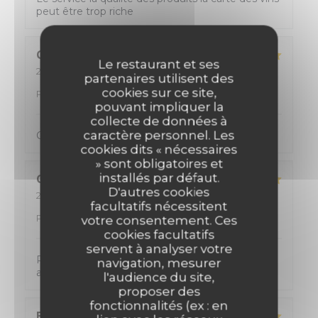
peut être trop riche
Cyril
P
Le restaurant et ses
2026-08-04
- 20:00 - Couverts 2
partenaires utilisent des
Service
:
4
/5
Ambiance
:
5
/5
Cuisine
:
5
/5
Qualité /
cookies sur ce site,
Prix
:
4
/5
pouvant impliquer la
collecte de données à
caractère personnel. Les
Cuisine excellente Menu copieux, avec du choix
cookies dits « nécessaires
» sont obligatoires et
installés par défaut.
CYRIL
K
D'autres cookies
2026-08-02
- 12:00 - Couverts 2
facultatifs nécessitent
Service
:
5
/5
Ambiance
:
5
/5
Cuisine
:
5
/5
Qualité /
Prix
:
5
/5
votre consentement. Ces
cookies facultatifs
servent à analyser votre
Personnel tres accueillant, de tres bon conseil
navigation, mesurer
avec une cuisine formidable !
l'audience du site,
proposer des
fonctionnalités (ex : en
Eric
D