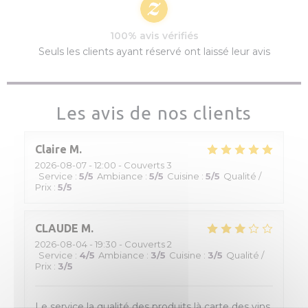
100% avis vérifiés
Seuls les clients ayant réservé ont laissé leur avis
Les avis de nos clients
Claire
M
2026-08-07
- 12:00 - Couverts 3
Service
:
5
/5
Ambiance
:
5
/5
Cuisine
:
5
/5
Qualité /
Prix
:
5
/5
CLAUDE
M
2026-08-04
- 19:30 - Couverts 2
Service
:
4
/5
Ambiance
:
3
/5
Cuisine
:
3
/5
Qualité /
Prix
:
3
/5
Le service la qualité des produits là carte des vins