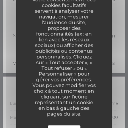
Semi-Gastronomique, Produits frais, Bistronomique
cookies facultatifs
servent à analyser votre
Type de restaurant
navigation, mesurer
Restaurant Gastronomique & Bistronomique
l'audience du site,
proposer des
Services
fonctionnalités (ex : en
Salle climatisée, privatisation du restaurant, Parking
lien avec les réseaux
public à proximité
sociaux) ou afficher des
publicités ou contenus
Moyens de paiement
personnalisés. Cliquez
Visa, Eurocard/Mastercard, Espèces, Chèques
sur « Tout accepter », «
Vacances, Chèques, Carte Bleue, American Express
Tout refuser » ou «
Personnaliser » pour
gérer vos préférences.
Vous pouvez modifier vos
Horaires
choix à tout moment en
cliquant sur l'icône
représentant un cookie
Lundi
Fermé
en bas à gauche des
pages du site.
Mardi
12h00 - 13h30
19h00 - 21h00
•