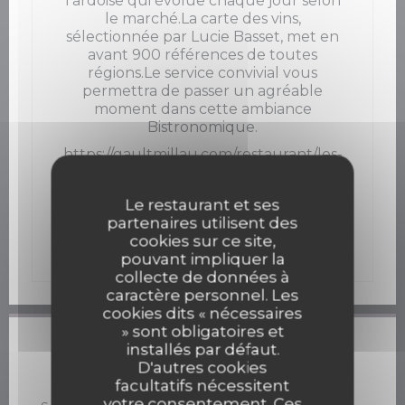
l'ardoise qui évolue chaque jour selon
le marché.La carte des vins,
sélectionnée par Lucie Basset, met en
avant 900 références de toutes
régions.Le service convivial vous
permettra de passer un agréable
moment dans cette ambiance
Bistronomique.
https://gaultmillau.com/restaurant/les-
caudalies-restaurant?
utm_source=widget&utm_campaign=
Le restaurant et ses
WIDGET1&utm_medium=organic"
partenaires utilisent des
id="GM-Widget-widget-epure-les-
cookies sur ce site,
caudalies-restaurant
pouvant impliquer la
collecte de données à
caractère personnel. Les
cookies dits « nécessaires
» sont obligatoires et
installés par défaut.
Infos pratiques
D'autres cookies
facultatifs nécessitent
Cuisine
votre consentement. Ces