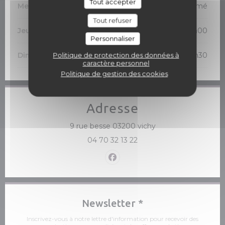
Tout accepter
Mercredi
Fermé
Tout refuser
Jeu
-
Sam
12h00 - 13h30
19h00 - 21h00
•
Personnaliser
Dimanche
Politique de protection des données à
12h00 - 13h30
caractère personnel
Politique de gestion des cookies
Adresse
((ouvre une nouvelle
9 rue besse 03200 vichy
04 70 32 13 22
Facebook ((ouvre une nouve
Newsletter
*
Inscrivez-vous à notre lettre d'information pour recevoir des