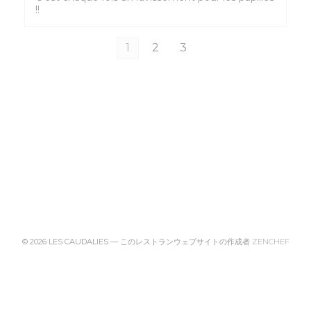
!!
1
2
3
((新
© 2026 LES CAUDALIES — このレストランウェブサイトの作成者
ZENCHEF
((新しいウィンドウで開きます))
免責
((新しいウィンドウで開きます))
利用規約
((新しいウィンドウで開きます))
個人情報保護方針