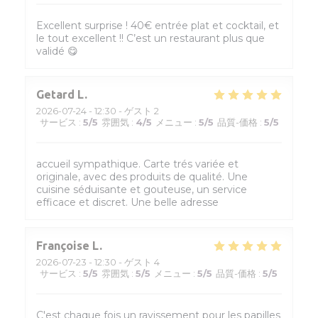
Excellent surprise ! 40€ entrée plat et cocktail, et
le tout excellent !! C’est un restaurant plus que
validé 😋
Getard
L
2026-07-24
- 12:30 - ゲスト 2
サービス
:
5
/5
雰囲気
:
4
/5
メニュー
:
5
/5
品質-価格
:
5
/5
accueil sympathique. Carte trés variée et
originale, avec des produits de qualité. Une
cuisine séduisante et gouteuse, un service
efficace et discret. Une belle adresse
Françoise
L
2026-07-23
- 12:30 - ゲスト 4
サービス
:
5
/5
雰囲気
:
5
/5
メニュー
:
5
/5
品質-価格
:
5
/5
C'est chaque fois un ravissement pour les papilles