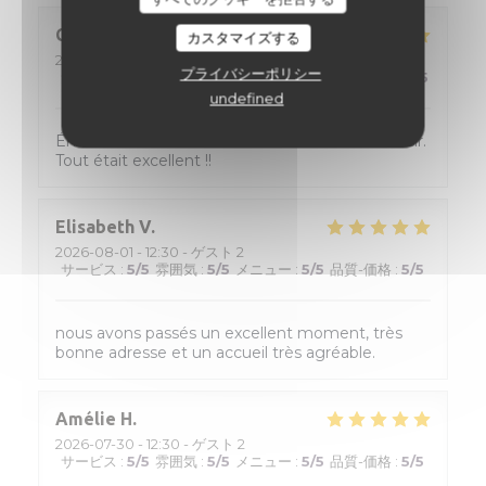
Catherine
D
カスタマイズする
2026-08-01
- 20:00 - ゲスト 2
プライバシーポリシー
サービス
:
4
/5
雰囲気
:
4
/5
メニュー
:
5
/5
品質-価格
:
5
/5
undefined
Énormément de choix et donc difficile de choisir.
Tout était excellent !!
Elisabeth
V
2026-08-01
- 12:30 - ゲスト 2
サービス
:
5
/5
雰囲気
:
5
/5
メニュー
:
5
/5
品質-価格
:
5
/5
nous avons passés un excellent moment, très
bonne adresse et un accueil très agréable.
Amélie
H
2026-07-30
- 12:30 - ゲスト 2
サービス
:
5
/5
雰囲気
:
5
/5
メニュー
:
5
/5
品質-価格
:
5
/5