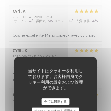
Cyril
P
2026-08-04
- 20:00 - ゲスト 2
サービス
:
4
/5
雰囲気
:
5
/5
メニュー
:
5
/5
品質-価格
:
4
/5
Cuisine excellente Menu copieux, avec du choix
CYRIL
K
2026-08-02
- 12:00 - ゲスト 2
サービス
:
5
/5
雰囲気
:
5
/5
メニュー
:
5
/5
品質-価格
:
5
/5
当サイトはクッキーを利用し
Personnel tres accueillant, de tres bon conseil
ております。お客様自身でク
avec une cuisine formidable !
ッキー利用の設定および管理
ができます。
Eric
D
2026-08-02
- 12:15 - ゲスト 2
全てに同意する
サービス
:
5
/5
雰囲気
:
5
/5
メニュー
:
5
/5
品質-価格
:
5
/5
すべてのクッキーを拒否する