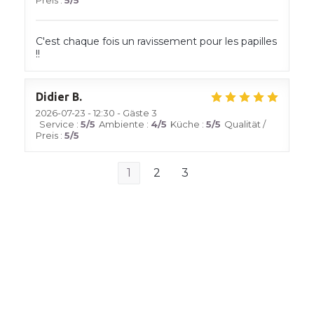
Preis
:
5
/5
C'est chaque fois un ravissement pour les papilles
!!
Didier
B
2026-07-23
- 12:30 - Gäste 3
Service
:
5
/5
Ambiente
:
4
/5
Küche
:
5
/5
Qualität /
Preis
:
5
/5
1
2
3