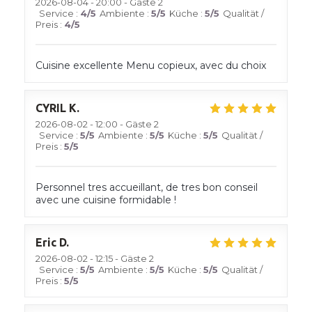
2026-08-04
- 20:00 - Gäste 2
Service
:
4
/5
Ambiente
:
5
/5
Küche
:
5
/5
Qualität /
Preis
:
4
/5
Cuisine excellente Menu copieux, avec du choix
CYRIL
K
2026-08-02
- 12:00 - Gäste 2
Service
:
5
/5
Ambiente
:
5
/5
Küche
:
5
/5
Qualität /
Preis
:
5
/5
Personnel tres accueillant, de tres bon conseil
avec une cuisine formidable !
Eric
D
2026-08-02
- 12:15 - Gäste 2
Service
:
5
/5
Ambiente
:
5
/5
Küche
:
5
/5
Qualität /
Preis
:
5
/5