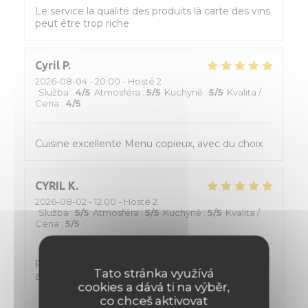
Le service la qualité des produits là carte des vins
peut être trop riche
Cyril
P
2026-08-04
- 20:00 - Hosté 2
Služba
:
4
/5
Atmosféra
:
5
/5
Kuchyně
:
5
/5
Kvalita /
Cena
:
4
/5
Cuisine excellente Menu copieux, avec du choix
CYRIL
K
2026-08-02
- 12:00 - Hosté 2
Služba
:
5
/5
Atmosféra
:
5
/5
Kuchyně
:
5
/5
Kvalita /
Cena
:
5
/5
Personnel tres accueillant, de tres bon conseil
Tato stránka využívá
avec une cuisine formidable !
cookies a dává ti na výběr,
co chceš aktivovat