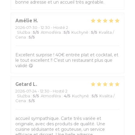
bonne adresse et un accueil très agréable.
Amélie
H
2026-07-30
- 12:30 - Hosté 2
Služba
:
5
/5
Atmosféra
:
5
/5
Kuchyně
:
5
/5
Kvalita /
Cena
:
5
/5
Excellent surprise ! 40€ entrée plat et cocktail, et
le tout excellent !! C’est un restaurant plus que
validé 😋
Getard
L
2026-07-24
- 12:30 - Hosté 2
Služba
:
5
/5
Atmosféra
:
4
/5
Kuchyně
:
5
/5
Kvalita /
Cena
:
5
/5
accueil sympathique. Carte trés variée et
originale, avec des produits de qualité. Une
cuisine séduisante et gouteuse, un service
efficace et discret. Une belle adresse