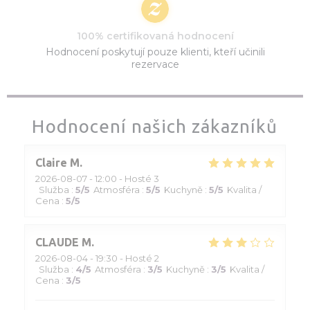
100% certifikovaná hodnocení
Hodnocení poskytují pouze klienti, kteří učinili
rezervace
Hodnocení našich zákazníků
Claire
M
2026-08-07
- 12:00 - Hosté 3
Služba
:
5
/5
Atmosféra
:
5
/5
Kuchyně
:
5
/5
Kvalita /
Cena
:
5
/5
CLAUDE
M
2026-08-04
- 19:30 - Hosté 2
Služba
:
4
/5
Atmosféra
:
3
/5
Kuchyně
:
3
/5
Kvalita /
Cena
:
3
/5