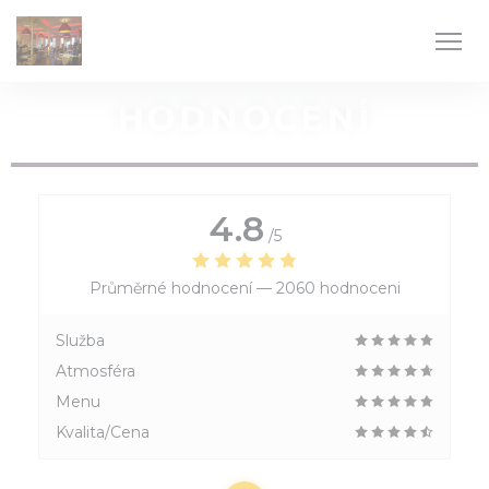
Panel pro správu cookies
HODNOCENÍ
4.8
/5
Průměrné hodnocení —
2060 hodnoceni
Služba
Atmosféra
Menu
Kvalita/Cena