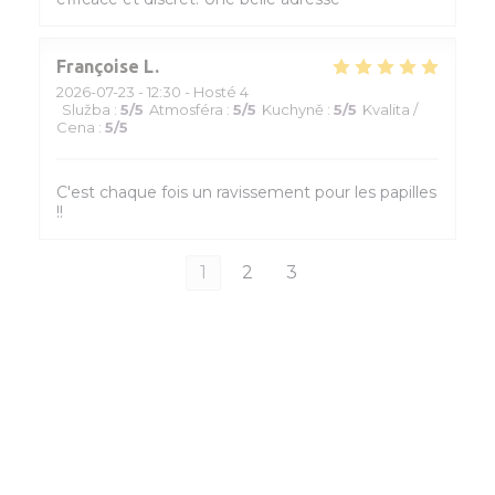
Françoise
L
2026-07-23
- 12:30 - Hosté 4
Služba
:
5
/5
Atmosféra
:
5
/5
Kuchyně
:
5
/5
Kvalita /
Cena
:
5
/5
C'est chaque fois un ravissement pour les papilles
!!
1
2
3