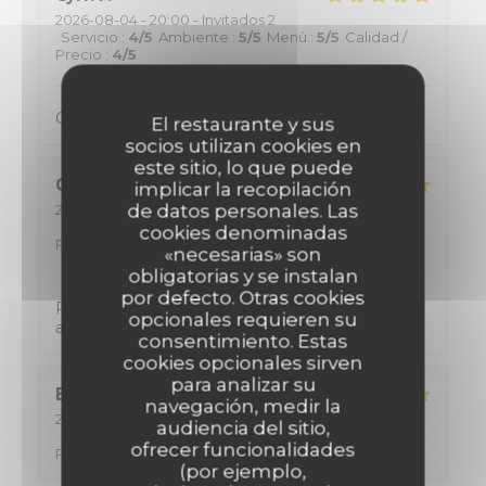
2026-08-04
- 20:00 - Invitados 2
Servicio
:
4
/5
Ambiente
:
5
/5
Menú
:
5
/5
Calidad /
Precio
:
4
/5
Cuisine excellente Menu copieux, avec du choix
El restaurante y sus
socios utilizan cookies en
este sitio, lo que puede
CYRIL
K
implicar la recopilación
de datos personales. Las
2026-08-02
- 12:00 - Invitados 2
Servicio
:
5
/5
Ambiente
:
5
/5
Menú
:
5
/5
Calidad /
cookies denominadas
Precio
:
5
/5
«necesarias» son
obligatorias y se instalan
por defecto. Otras cookies
Personnel tres accueillant, de tres bon conseil
opcionales requieren su
avec une cuisine formidable !
consentimiento. Estas
cookies opcionales sirven
para analizar su
Eric
D
navegación, medir la
2026-08-02
- 12:15 - Invitados 2
audiencia del sitio,
Servicio
:
5
/5
Ambiente
:
5
/5
Menú
:
5
/5
Calidad /
ofrecer funcionalidades
Precio
:
5
/5
(por ejemplo,