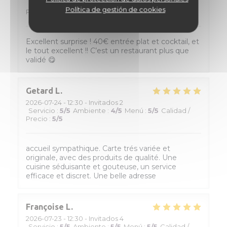
Servicio
:
5
/5
Ambiente
:
5
/5
Menú
:
5
/5
Calidad /
Política de gestión de cookies
Precio
:
5
/5
Excellent surprise ! 40€ entrée plat et cocktail, et
le tout excellent !! C’est un restaurant plus que
validé 😋
Getard
L
2026-07-24
- 12:30 - Invitados 2
Servicio
:
5
/5
Ambiente
:
4
/5
Menú
:
5
/5
Calidad /
Precio
:
5
/5
accueil sympathique. Carte trés variée et
originale, avec des produits de qualité. Une
cuisine séduisante et gouteuse, un service
efficace et discret. Une belle adresse
Françoise
L
2026-07-23
- 12:30 - Invitados 4
Servicio
:
5
/5
Ambiente
:
5
/5
Menú
:
5
/5
Calidad /