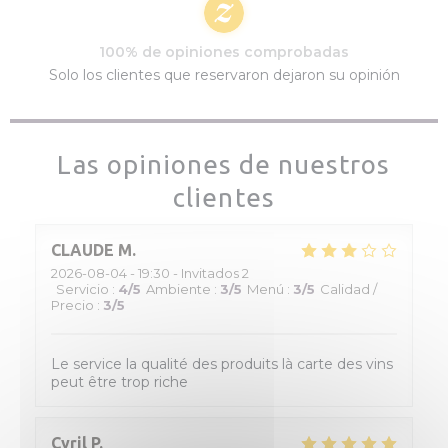
100% de opiniones comprobadas
Solo los clientes que reservaron dejaron su opinión
Las opiniones de nuestros
clientes
CLAUDE
M
2026-08-04
- 19:30 - Invitados 2
Servicio
:
4
/5
Ambiente
:
3
/5
Menú
:
3
/5
Calidad /
Precio
:
3
/5
Le service la qualité des produits là carte des vins
peut être trop riche
Cyril
P