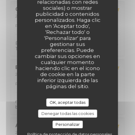
relacionadas con redes
sociales) o mostrar
Catherine
D
publicidad o contenidos
2026-08-01
- 20:00 - Invitados 2
personalizados. Haga clic
Servicio
:
4
/5
Ambiente
:
4
/5
Menú
:
5
/5
Calidad /
en 'Aceptar todo',
Precio
:
5
/5
'Rechazar todo' o
'Personalizar' para
Énormément de choix et donc difficile de choisir.
gestionar sus
Tout était excellent !!
preferencias. Puede
cambiar sus opciones en
cualquier momento
Elisabeth
V
haciendo clic en el icono
de cookie en la parte
2026-08-01
- 12:30 - Invitados 2
Servicio
:
5
/5
Ambiente
:
5
/5
Menú
:
5
/5
Calidad /
inferior izquierda de las
Precio
:
5
/5
páginas del sitio.
nous avons passés un excellent moment, très
OK, aceptar todas
bonne adresse et un accueil très agréable.
Denegar todas las cookies
Personalizar
Amélie
H
2026-07-30
- 12:30 - Invitados 2
Política de protección de datos personales