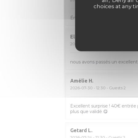
all', 'Deny a
choices at any ti
Énormément de choix et donc diff
Elisabeth
V
2026-08-01
- 12:30 - Guests 2
nous avons passés un excellent
Amélie
H
2026-07-30
- 12:30 - Guests 2
Excellent surprise ! 40€ entrée p
plus que validé 😋
Getard
L
2026-07-24
- 12:30 - Guests 2