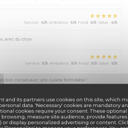
Service
:
4
/5
Ambiance
:
5
/5
Food
:
5
/5
Value
:
4
/5
x, avec du choix
Service
:
5
/5
Ambiance
:
5
/5
Food
:
5
/5
Value
:
5
/5
res bon conseil avec une cuisine formidable !
t and its partners use cookies on this site, which m
Service
:
5
/5
Ambiance
:
5
/5
Food
:
5
/5
Value
:
5
/5
 personal data. 'Necessary' cookies are mandatory an
ptional cookies require your consent. These optional
 browsing, measure site audience, provide features (
) or display personalized advertising or content. Clic
Service
:
4
/5
Ambiance
:
4
/5
Food
:
5
/5
Value
:
5
/5