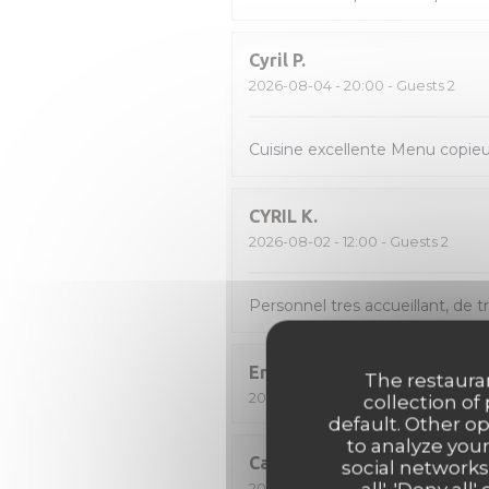
Cyril
P
2026-08-04
- 20:00 - Guests 2
Cuisine excellente Menu copieu
CYRIL
K
2026-08-02
- 12:00 - Guests 2
Personnel tres accueillant, de t
Eric
D
The restauran
2026-08-02
- 12:15 - Guests 2
collection of
default. Other o
to analyze your
Catherine
D
social networks
2026-08-01
- 20:00 - Guests 2