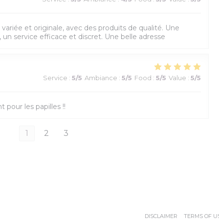
variée et originale, avec des produits de qualité. Une
 un service efficace et discret. Une belle adresse
Service
:
5
/5
Ambiance
:
5
/5
Food
:
5
/5
Value
:
5
/5
 pour les papilles !!
1
2
3
ENS IN A NEW WINDOW))
((OPENS IN A
DISCLAIMER
TERMS OF U