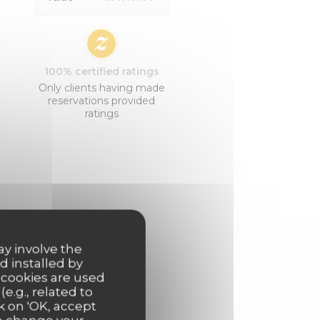
100% certified ratings
Only clients having made
reservations provided
ratings
ay involve the
d installed by
 cookies are used
e.g., related to
k on 'OK, accept