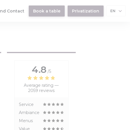
 in a new window))
nd Contact
Book a table
Privatization
EN
4.8
/5
Average rating —
2059 reviews
Service
Ambiance
Menus
Value