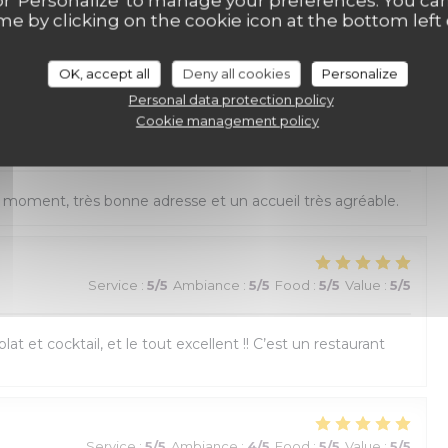
ll' or 'Personalize' to manage your preferences. You c
me by clicking on the cookie icon at the bottom left 
icile de choisir. Tout était excellent !!
OK, accept all
Deny all cookies
Personalize
Personal data protection policy
Cookie management policy
Service
:
5
/5
Ambiance
:
5
/5
Food
:
5
/5
Value
:
5
/5
 moment, très bonne adresse et un accueil très agréable.
Service
:
5
/5
Ambiance
:
5
/5
Food
:
5
/5
Value
:
5
/5
lat et cocktail, et le tout excellent !! C’est un restaurant
Service
:
5
/5
Ambiance
:
4
/5
Food
:
5
/5
Value
:
5
/5