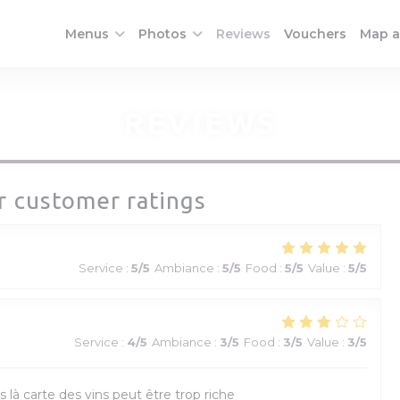
((opens
Menus
Photos
Reviews
Vouchers
Map a
REVIEWS
r customer ratings
Service
:
5
/5
Ambiance
:
5
/5
Food
:
5
/5
Value
:
5
/5
Service
:
4
/5
Ambiance
:
3
/5
Food
:
3
/5
Value
:
3
/5
s là carte des vins peut être trop riche