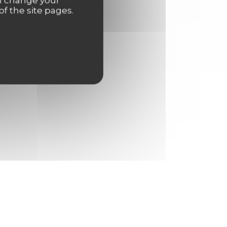
an change your
of the site pages.