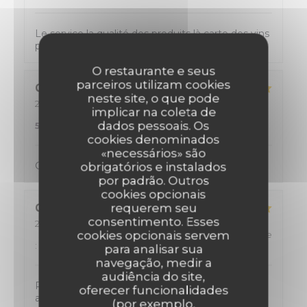
Le service la qualité des produits là carte des vins
peut être trop riche
O restaurante e seus
parceiros utilizam cookies
Cyril
P
neste site, o que pode
2026-08-04
- 20:00 - guests 2
implicar na coleta de
service
:
4
/5
ambience
:
5
/5
menu
:
dados pessoais. Os
5
/5
quality_price
:
4
/5
cookies denominados
«necessários» são
Cuisine excellente Menu copieux, avec du choix
obrigatórios e instalados
por padrão. Outros
cookies opcionais
requerem seu
CYRIL
K
consentimento. Esses
2026-08-02
- 12:00 - guests 2
cookies opcionais servem
service
:
5
/5
ambience
:
5
/5
menu
:
5
/5
quality_price
:
5
/5
para analisar sua
navegação, medir a
audiência do site,
Personnel tres accueillant, de tres bon conseil
oferecer funcionalidades
avec une cuisine formidable !
(por exemplo,