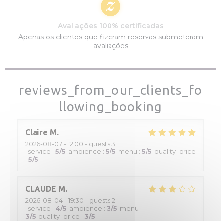
Avaliações 100% certificadas
Apenas os clientes que fizeram reservas submeteram
avaliações
reviews_from_our_clients_fo
llowing_booking
Claire
M
2026-08-07
- 12:00 - guests 3
service
:
5
/5
ambience
:
5
/5
menu
:
5
/5
quality_price
:
5
/5
CLAUDE
M
2026-08-04
- 19:30 - guests 2
service
:
4
/5
ambience
:
3
/5
menu
:
3
/5
quality_price
:
3
/5