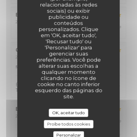
relacionadas às redes
sociais) ou exibir
Eric
D
publicidade ou
2026-08-02
- 12:15 - guests 2
conteúdos
service
:
5
/5
ambience
:
5
/5
menu
:
5
/5
quality_price
personalizados. Clique
:
5
/5
em 'OK, aceitar tudo',
'Recusar tudo' ou
'Personalizar' para
Catherine
D
gerenciar suas
2026-08-01
- 20:00 - guests 2
preferências. Você pode
service
:
4
/5
ambience
:
4
/5
menu
:
alterar suas escolhas a
5
/5
quality_price
:
5
/5
qualquer momento
clicando no ícone de
cookie no canto inferior
Énormément de choix et donc difficile de choisir.
esquerdo das páginas do
Tout était excellent !!
site.
Elisabeth
V
OK, aceitar tudo
2026-08-01
- 12:30 - guests 2
service
:
5
/5
ambience
:
5
/5
menu
:
5
/5
quality_price
Proíbe todos cookies
:
5
/5
Personalizar