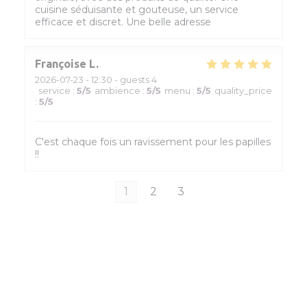
cuisine séduisante et gouteuse, un service
efficace et discret. Une belle adresse
Françoise
L
2026-07-23
- 12:30 - guests 4
service
:
5
/5
ambience
:
5
/5
menu
:
5
/5
quality_price
:
5
/5
C'est chaque fois un ravissement pour les papilles
!!
1
2
3