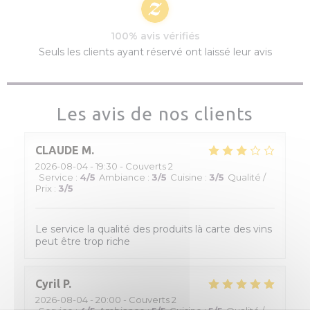
100% avis vérifiés
Seuls les clients ayant réservé ont laissé leur avis
Les avis de nos clients
CLAUDE
M
2026-08-04
- 19:30 - Couverts 2
Service
:
4
/5
Ambiance
:
3
/5
Cuisine
:
3
/5
Qualité /
Prix
:
3
/5
Le service la qualité des produits là carte des vins
peut être trop riche
Cyril
P
2026-08-04
- 20:00 - Couverts 2