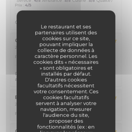
Service
:
4
/5
Ambiance
:
5
/5
Cuisine
:
5
/5
Qualité /
Prix
:
4
/5
Cuisine excellente Menu copieux, avec du choix
Le restaurant et ses
partenaires utilisent des
cookies sur ce site,
CYRIL
K
pouvant impliquer la
2026-08-02
- 12:00 - Couverts 2
collecte de données à
Service
:
5
/5
Ambiance
:
5
/5
Cuisine
:
5
/5
Qualité /
caractère personnel. Les
Prix
:
5
/5
cookies dits « nécessaires
» sont obligatoires et
installés par défaut.
Personnel tres accueillant, de tres bon conseil
avec une cuisine formidable !
D'autres cookies
facultatifs nécessitent
votre consentement. Ces
cookies facultatifs
Eric
D
servent à analyser votre
2026-08-02
- 12:15 - Couverts 2
navigation, mesurer
Service
:
5
/5
Ambiance
:
5
/5
Cuisine
:
5
/5
Qualité /
Prix
:
5
/5
l'audience du site,
proposer des
fonctionnalités (ex : en
Catherine
D