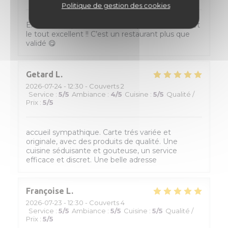
Politique de gestion des cookies
Excellent surprise ! 40€ entrée plat et cocktail, et
le tout excellent !! C’est un restaurant plus que
validé 😋
Getard
L
2026-07-24
- 12:30 - Couverts 2
Service
:
5
/5
Ambiance
:
4
/5
Cuisine
:
5
/5
Qualité /
Prix
:
5
/5
accueil sympathique. Carte trés variée et
originale, avec des produits de qualité. Une
cuisine séduisante et gouteuse, un service
efficace et discret. Une belle adresse
Françoise
L
2026-07-23
- 12:30 - Couverts 4
Service
:
5
/5
Ambiance
:
5
/5
Cuisine
:
5
/5
Qualité /
Prix
:
5
/5