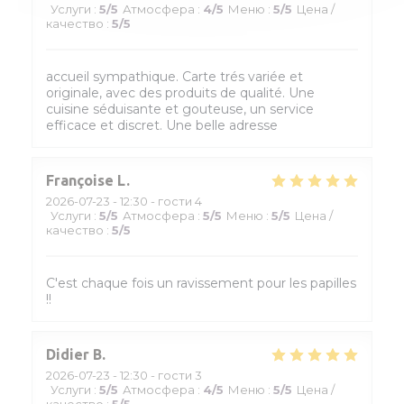
Услуги
:
5
/5
Атмосфера
:
4
/5
Меню
:
5
/5
Цена /
качество
:
5
/5
accueil sympathique. Carte trés variée et
originale, avec des produits de qualité. Une
cuisine séduisante et gouteuse, un service
efficace et discret. Une belle adresse
Françoise
L
2026-07-23
- 12:30 - гости 4
Услуги
:
5
/5
Атмосфера
:
5
/5
Меню
:
5
/5
Цена /
качество
:
5
/5
C'est chaque fois un ravissement pour les papilles
!!
Didier
B
2026-07-23
- 12:30 - гости 3
Услуги
:
5
/5
Атмосфера
:
4
/5
Меню
:
5
/5
Цена /