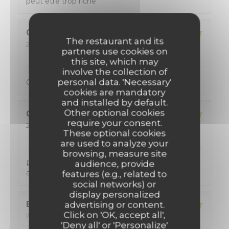
peut être trop riche
Cyril
P
The restaurant and its
2026-08-04
- 20:00 - Guests 2
partners use cookies on
Service
:
4
/5
Ambiance
:
5
/5
Food
:
5
/5
Value
:
4
/5
this site, which may
involve the collection of
personal data. 'Necessary'
Cuisine excellente Menu copieux, avec du choix
cookies are mandatory
and installed by default.
Other optional cookies
CYRIL
K
require your consent.
2026-08-02
- 12:00 - Guests 2
These optional cookies
Service
:
5
/5
Ambiance
:
5
/5
Food
:
5
/5
Value
:
5
/5
are used to analyze your
browsing, measure site
audience, provide
Personnel tres accueillant, de tres bon conseil
avec une cuisine formidable !
features (e.g., related to
social networks) or
display personalized
Eric
D
advertising or content.
Click on 'OK, accept all',
2026-08-02
- 12:15 - Guests 2
Service
:
5
'Deny all' or 'Personalize'
/5
Ambiance
:
5
/5
Food
:
5
/5
Value
:
5
/5