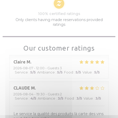
100% certified ratings
Only clients having made reservations provided
ratings
Our customer ratings
Claire
M
2026-08-07
- 12:00 - Guests 3
Service
:
5
/5
Ambiance
:
5
/5
Food
:
5
/5
Value
:
5
/5
CLAUDE
M
2026-08-04
- 19:30 - Guests 2
Service
:
4
/5
Ambiance
:
3
/5
Food
:
3
/5
Value
:
3
/5
Le service la qualité des produits là carte des vins