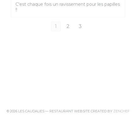
C'est chaque fois un ravissement pour les papilles
!!
1
2
3
((O
© 2026 LES CAUDALIES — RESTAURANT WEBSITE CREATED BY
ZENCHEF
((OPENS IN A NEW WINDOW))
DISCLAIMER
((OPENS IN A NEW WINDOW))
TERMS OF USE
((OPENS IN A NEW 