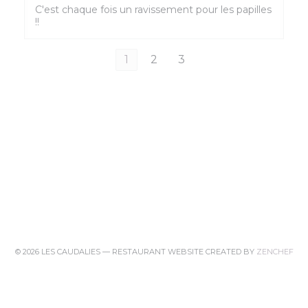
C'est chaque fois un ravissement pour les papilles
!!
1
2
3
((O
© 2026 LES CAUDALIES — RESTAURANT WEBSITE CREATED BY
ZENCHEF
((OPENS IN A NEW WINDOW))
DISCLAIMER
((OPENS IN A NEW WINDOW))
TERMS OF USE
((OPENS IN A NEW 