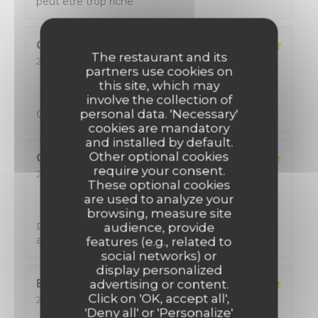
peut être trop riche
Cyril
P
The restaurant and its
2026-08-04
- 20:00 - Guests 2
partners use cookies on
Service
:
4
/5
Ambiance
:
5
/5
Food
:
5
/5
Value
:
4
/5
this site, which may
involve the collection of
personal data. 'Necessary'
Cuisine excellente Menu copieux, avec du choix
cookies are mandatory
and installed by default.
Other optional cookies
CYRIL
K
require your consent.
2026-08-02
- 12:00 - Guests 2
These optional cookies
Service
:
5
/5
Ambiance
:
5
/5
Food
:
5
/5
Value
:
5
/5
are used to analyze your
browsing, measure site
audience, provide
Personnel tres accueillant, de tres bon conseil
avec une cuisine formidable !
features (e.g., related to
social networks) or
display personalized
Eric
D
advertising or content.
Click on 'OK, accept all',
2026-08-02
- 12:15 - Guests 2
Service
:
5
'Deny all' or 'Personalize'
/5
Ambiance
:
5
/5
Food
:
5
/5
Value
:
5
/5