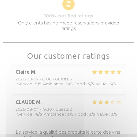
100% certified ratings
Only clients having made reservations provided
ratings
Our customer ratings
Claire
M
2026-08-07
- 12:00 - Guests 3
Service
:
5
/5
Ambiance
:
5
/5
Food
:
5
/5
Value
:
5
/5
CLAUDE
M
2026-08-04
- 19:30 - Guests 2
Service
:
4
/5
Ambiance
:
3
/5
Food
:
3
/5
Value
:
3
/5
Le service la qualité des produits là carte des vins