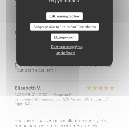
ενεργοποιήσετε
2026-08-02
- 12:15 - καλεσμένοι 2
Υπηρεσία
:
5
/5
Ατμόσφαιρα
:
5
/5
Μενού
:
5
/5
Ποιότητα /
Τιμή
:
5
/5
OK, αποδοχή όλων
Απόρριψε όλα τα "μπισκότα" (cookies)
Catherine
D
Εξατομίκευση
2026-08-01
- 20:00 - καλεσμένοι 2
Υπηρεσία
:
4
/5
Ατμόσφαιρα
:
4
/5
Μενού
:
5
/5
Ποιότητα /
Πολιτική απορρήτου
Τιμή
:
5
/5
undefined
Énormément de choix et donc difficile de choisir.
Tout était excellent !!
Elisabeth
V
2026-08-01
- 12:30 - καλεσμένοι 2
Υπηρεσία
:
5
/5
Ατμόσφαιρα
:
5
/5
Μενού
:
5
/5
Ποιότητα /
Τιμή
:
5
/5
nous avons passés un excellent moment, très
bonne adresse et un accueil très agréable.