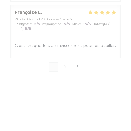
Françoise
L
2026-07-23
- 12:30 - καλεσμένοι 4
Υπηρεσία
:
5
/5
Ατμόσφαιρα
:
5
/5
Μενού
:
5
/5
Ποιότητα /
Τιμή
:
5
/5
C'est chaque fois un ravissement pour les papilles
!!
1
2
3