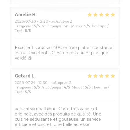
Amélie
H
2026-07-30
- 12:30 - καλεσμένοι 2
Υπηρεσία
:
5
/5
Ατμόσφαιρα
:
5
/5
Μενού
:
5
/5
Ποιότητα /
Τιμή
:
5
/5
Excellent surprise ! 40€ entrée plat et cocktail, et
le tout excellent !! C’est un restaurant plus que
validé 😋
Getard
L
2026-07-24
- 12:30 - καλεσμένοι 2
Υπηρεσία
:
5
/5
Ατμόσφαιρα
:
4
/5
Μενού
:
5
/5
Ποιότητα /
Τιμή
:
5
/5
accueil sympathique. Carte trés variée et
originale, avec des produits de qualité. Une
cuisine séduisante et gouteuse, un service
efficace et discret. Une belle adresse