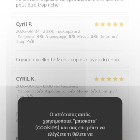
peut être trop riche
Cyril
P
2026-08-04
- 20:00 - καλεσμένοι 2
Υπηρεσία
:
4
/5
Ατμόσφαιρα
:
5
/5
Μενού
:
5
/5
Ποιότητα /
Τιμή
:
4
/5
Cuisine excellente Menu copieux, avec du choix
CYRIL
K
2026-08-02
- 12:00 - καλεσμένοι 2
Υπηρεσία
:
5
/5
Ατμόσφαιρα
:
5
/5
Μενού
:
5
/5
Ποιότητα /
Τιμή
:
5
/5
Ο ιστότοπος αυτός
Personnel tres accueillant, de tres bon conseil
avec une cuisine formidable !
χρησιμοποιεί "μπισκότα"
(cookies) και σας επιτρέπει να
ελέγξετε τι θέλετε να
Eric
D