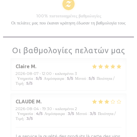
100% πιστοποιημένες βαθμολογίες
Οι πελάτες μας που έκαναν κράτηση έδωσαν τη βαθμολογία τους
Οι βαθμολογίες πελατών μας
Claire
M
2026-08-07
- 12:00 - καλεσμένοι 3
Υπηρεσία
:
5
/5
Ατμόσφαιρα
:
5
/5
Μενού
:
5
/5
Ποιότητα /
Τιμή
:
5
/5
CLAUDE
M
2026-08-04
- 19:30 - καλεσμένοι 2
Υπηρεσία
:
4
/5
Ατμόσφαιρα
:
3
/5
Μενού
:
3
/5
Ποιότητα /
Τιμή
:
3
/5
Le service la qualité des produits là carte des vins