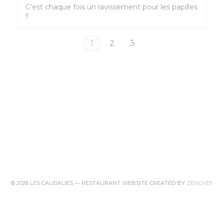
C'est chaque fois un ravissement pour les papilles
!!
1
2
3
((O
© 2026 LES CAUDALIES — RESTAURANT WEBSITE CREATED BY
ZENCHEF
((OPENS IN A NEW WINDOW))
DISCLAIMER
((OPENS IN A NEW WINDOW))
TERMS OF USE
((OPENS IN A NEW 