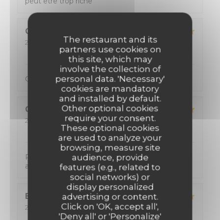
peut être trop riche
Cyril
P
The restaurant and its
2026-08-04
- 20:00 - Guests 2
partners use cookies on
Service
:
4
/5
Ambiance
:
5
/5
Food
:
5
/5
Value
:
4
/5
this site, which may
involve the collection of
personal data. 'Necessary'
Cuisine excellente Menu copieux, avec du choix
cookies are mandatory
and installed by default.
Other optional cookies
CYRIL
K
require your consent.
2026-08-02
- 12:00 - Guests 2
These optional cookies
Service
:
5
/5
Ambiance
:
5
/5
Food
:
5
/5
Value
:
5
/5
are used to analyze your
browsing, measure site
audience, provide
Personnel tres accueillant, de tres bon conseil
avec une cuisine formidable !
features (e.g., related to
social networks) or
display personalized
Eric
D
advertising or content.
Click on 'OK, accept all',
2026-08-02
- 12:15 - Guests 2
Service
:
5
'Deny all' or 'Personalize'
/5
Ambiance
:
5
/5
Food
:
5
/5
Value
:
5
/5