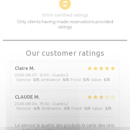
100% certified ratings
Only clients having made reservations provided
ratings
Our customer ratings
Claire
M
2026-08-07
- 12:00 - Guests 3
Service
:
5
/5
Ambiance
:
5
/5
Food
:
5
/5
Value
:
5
/5
CLAUDE
M
2026-08-04
- 19:30 - Guests 2
Service
:
4
/5
Ambiance
:
3
/5
Food
:
3
/5
Value
:
3
/5
Le service la qualité des produits là carte des vins