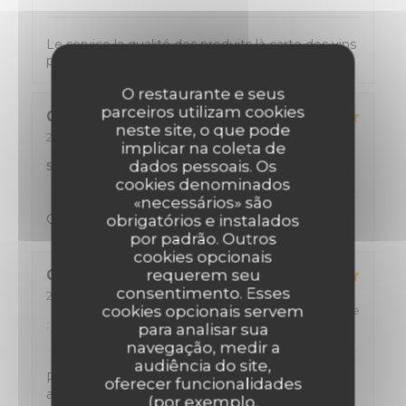
Le service la qualité des produits là carte des vins
peut être trop riche
O restaurante e seus
parceiros utilizam cookies
Cyril
P
neste site, o que pode
2026-08-04
- 20:00 - guests 2
implicar na coleta de
service
:
4
/5
ambience
:
5
/5
menu
:
dados pessoais. Os
5
/5
quality_price
:
4
/5
cookies denominados
«necessários» são
Cuisine excellente Menu copieux, avec du choix
obrigatórios e instalados
por padrão. Outros
cookies opcionais
requerem seu
CYRIL
K
consentimento. Esses
2026-08-02
- 12:00 - guests 2
cookies opcionais servem
service
:
5
/5
ambience
:
5
/5
menu
:
5
/5
quality_price
:
5
/5
para analisar sua
navegação, medir a
audiência do site,
Personnel tres accueillant, de tres bon conseil
oferecer funcionalidades
avec une cuisine formidable !
(por exemplo,