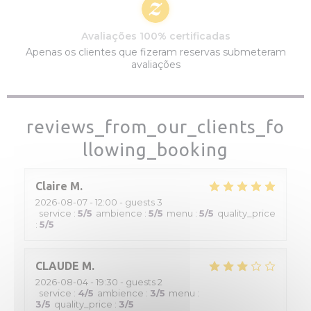
Avaliações 100% certificadas
Apenas os clientes que fizeram reservas submeteram
avaliações
reviews_from_our_clients_fo
llowing_booking
Claire
M
2026-08-07
- 12:00 - guests 3
service
:
5
/5
ambience
:
5
/5
menu
:
5
/5
quality_price
:
5
/5
CLAUDE
M
2026-08-04
- 19:30 - guests 2
service
:
4
/5
ambience
:
3
/5
menu
:
3
/5
quality_price
:
3
/5