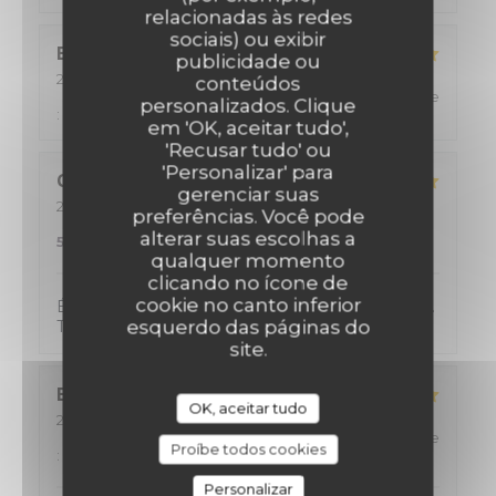
relacionadas às redes
sociais) ou exibir
Eric
D
publicidade ou
2026-08-02
- 12:15 - guests 2
conteúdos
service
:
5
/5
ambience
:
5
/5
menu
:
5
/5
quality_price
personalizados. Clique
:
5
/5
em 'OK, aceitar tudo',
'Recusar tudo' ou
'Personalizar' para
Catherine
D
gerenciar suas
2026-08-01
- 20:00 - guests 2
preferências. Você pode
service
:
4
/5
ambience
:
4
/5
menu
:
alterar suas escolhas a
5
/5
quality_price
:
5
/5
qualquer momento
clicando no ícone de
cookie no canto inferior
Énormément de choix et donc difficile de choisir.
esquerdo das páginas do
Tout était excellent !!
site.
Elisabeth
V
OK, aceitar tudo
2026-08-01
- 12:30 - guests 2
service
:
5
/5
ambience
:
5
/5
menu
:
5
/5
quality_price
Proíbe todos cookies
:
5
/5
Personalizar