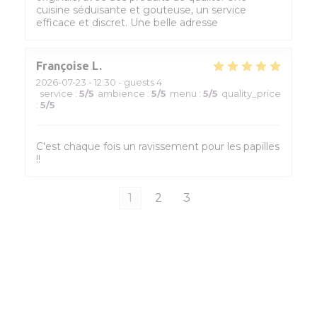
cuisine séduisante et gouteuse, un service
efficace et discret. Une belle adresse
Françoise
L
2026-07-23
- 12:30 - guests 4
service
:
5
/5
ambience
:
5
/5
menu
:
5
/5
quality_price
:
5
/5
C'est chaque fois un ravissement pour les papilles
!!
1
2
3