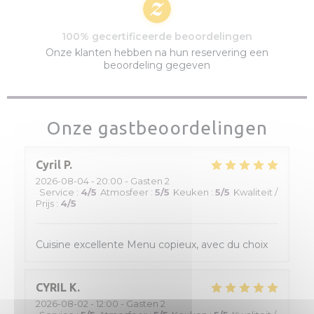
100% gecertificeerde beoordelingen
Onze klanten hebben na hun reservering een
beoordeling gegeven
Onze gastbeoordelingen
Cyril
P
2026-08-04
- 20:00 - Gasten 2
Service
:
4
/5
Atmosfeer
:
5
/5
Keuken
:
5
/5
Kwaliteit /
Prijs
:
4
/5
Cuisine excellente Menu copieux, avec du choix
CYRIL
K
2026-08-02
- 12:00 - Gasten 2