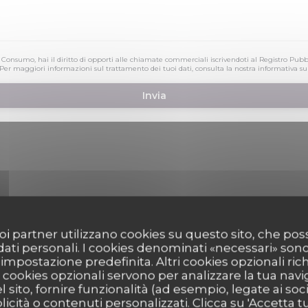
 Consumo, hai il diritto di opporti alle chiamate commerciali iscrivendoti al Registro Pubb
 Per maggiori informazioni sul trattamento dei tuoi dati, consulta la nostra
informativa su
 suoi partner utilizzano cookies su questo sito, che 
 dati personali. I cookies denominati «necessari» son
ppa interattiva Waze, devi accettare i cookie di Waze Map (Google). Questi coo
r impostazione predefinita. Altri cookies opzionali ric
dati di navigazione e localizzazione.
Consenti
cookies opzionali servono per analizzare la tua nav
l sito, fornire funzionalità (ad esempio, legate ai soc
icità o contenuti personalizzati. Clicca su 'Accetta tutt