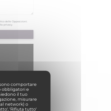
lico delle Opposizioni:
lla privacy
.
possono comportare
o obbligatori e
kie possono raccogliere
hiedono il tuo
igazione, misurare
ial network) o
o', 'Rifiuta tutto'