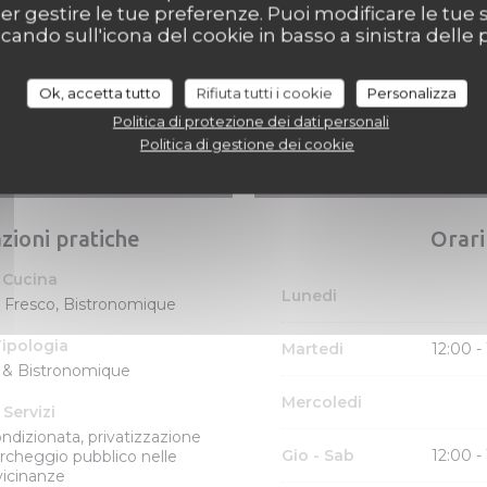
per gestire le tue preferenze. Puoi modificare le tue s
ndo sull'icona del cookie in basso a sinistra delle p
Ok, accetta tutto
Rifiuta tutti i cookie
Personalizza
Politica di protezione dei dati personali
Politica di gestione dei cookie
zioni pratiche
Orari
Cucina
Lunedi
Fresco, Bistronomique
ipologia
Martedi
12:00 -
& Bistronomique
Mercoledi
Servizi
ndizionata, privatizzazione
Gio
-
Sab
12:00 -
archeggio pubblico nelle
vicinanze