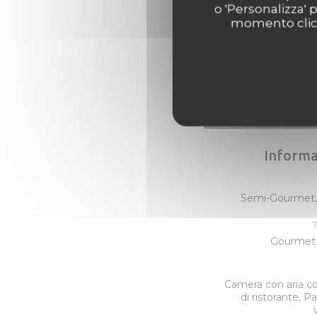
o 'Personalizza' 
momento clicca
Informa
Semi-Gourmet, 
T
Gourmet 
Camera con aria co
di ristorante, P