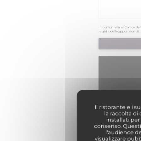
In conformità al Codice del
registrodelleopposizioni.it
.
Il ristorante e i
la raccolta di
Per visualizzare la ma
installati pe
consenso. Questi 
l'audience de
visualizzare pubbl