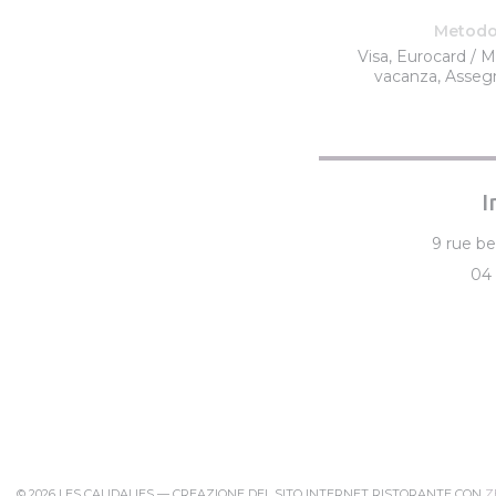
Metodo
Visa, Eurocard / M
vacanza, Asseg
I
9 rue b
04 
© 2026 LES CAUDALIES — CREAZIONE DEL SITO INTERNET RISTORANTE CON
Z