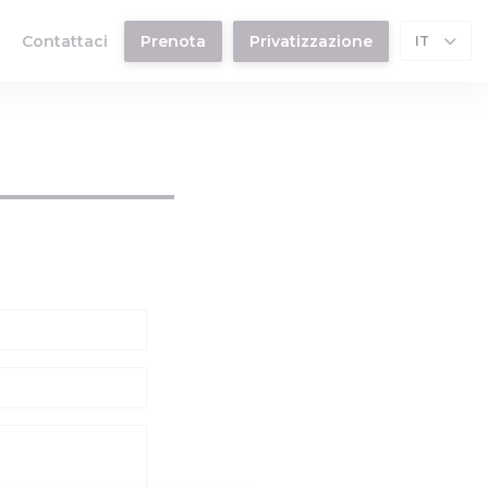
Contattaci
Prenota
Privatizzazione
IT
((apre una nuova finestra))