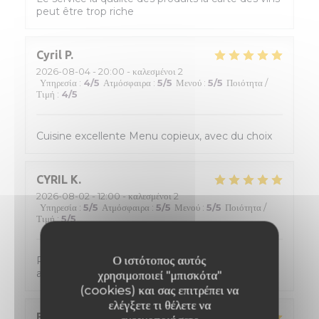
peut être trop riche
Cyril
P
2026-08-04
- 20:00 - καλεσμένοι 2
Υπηρεσία
:
4
/5
Ατμόσφαιρα
:
5
/5
Μενού
:
5
/5
Ποιότητα /
Τιμή
:
4
/5
Cuisine excellente Menu copieux, avec du choix
CYRIL
K
2026-08-02
- 12:00 - καλεσμένοι 2
Υπηρεσία
:
5
/5
Ατμόσφαιρα
:
5
/5
Μενού
:
5
/5
Ποιότητα /
Τιμή
:
5
/5
Ο ιστότοπος αυτός
Personnel tres accueillant, de tres bon conseil
avec une cuisine formidable !
χρησιμοποιεί "μπισκότα"
(cookies) και σας επιτρέπει να
ελέγξετε τι θέλετε να
Eric
D