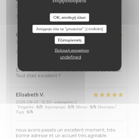
ενεργοποιήσετε
2026-08-02
- 12:15 - καλεσμένοι 2
Υπηρεσία
:
5
/5
Ατμόσφαιρα
:
5
/5
Μενού
:
5
/5
Ποιότητα /
Τιμή
:
5
/5
OK, αποδοχή όλων
Απόρριψε όλα τα "μπισκότα" (cookies)
Catherine
D
Εξατομίκευση
2026-08-01
- 20:00 - καλεσμένοι 2
Υπηρεσία
:
4
/5
Ατμόσφαιρα
:
4
/5
Μενού
:
5
/5
Ποιότητα /
Πολιτική απορρήτου
Τιμή
:
5
/5
undefined
Énormément de choix et donc difficile de choisir.
Tout était excellent !!
Elisabeth
V
2026-08-01
- 12:30 - καλεσμένοι 2
Υπηρεσία
:
5
/5
Ατμόσφαιρα
:
5
/5
Μενού
:
5
/5
Ποιότητα /
Τιμή
:
5
/5
nous avons passés un excellent moment, très
bonne adresse et un accueil très agréable.