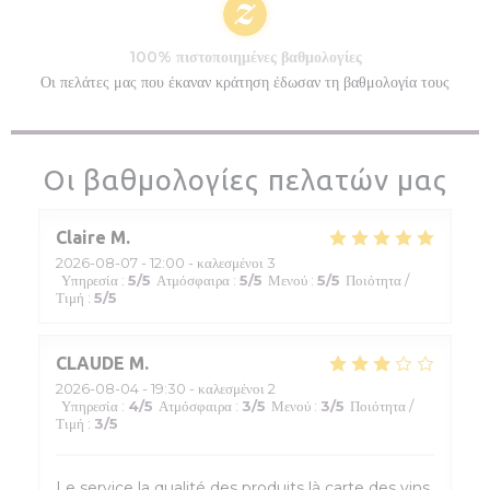
100% πιστοποιημένες βαθμολογίες
Οι πελάτες μας που έκαναν κράτηση έδωσαν τη βαθμολογία τους
Οι βαθμολογίες πελατών μας
Claire
M
2026-08-07
- 12:00 - καλεσμένοι 3
Υπηρεσία
:
5
/5
Ατμόσφαιρα
:
5
/5
Μενού
:
5
/5
Ποιότητα /
Τιμή
:
5
/5
CLAUDE
M
2026-08-04
- 19:30 - καλεσμένοι 2
Υπηρεσία
:
4
/5
Ατμόσφαιρα
:
3
/5
Μενού
:
3
/5
Ποιότητα /
Τιμή
:
3
/5
Le service la qualité des produits là carte des vins