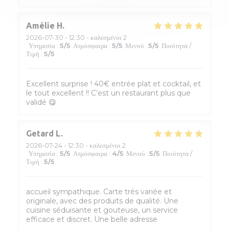
Amélie
H
2026-07-30
- 12:30 - καλεσμένοι 2
Υπηρεσία
:
5
/5
Ατμόσφαιρα
:
5
/5
Μενού
:
5
/5
Ποιότητα /
Τιμή
:
5
/5
Excellent surprise ! 40€ entrée plat et cocktail, et
le tout excellent !! C’est un restaurant plus que
validé 😋
Getard
L
2026-07-24
- 12:30 - καλεσμένοι 2
Υπηρεσία
:
5
/5
Ατμόσφαιρα
:
4
/5
Μενού
:
5
/5
Ποιότητα /
Τιμή
:
5
/5
accueil sympathique. Carte trés variée et
originale, avec des produits de qualité. Une
cuisine séduisante et gouteuse, un service
efficace et discret. Une belle adresse