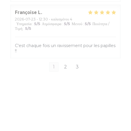
Françoise
L
2026-07-23
- 12:30 - καλεσμένοι 4
Υπηρεσία
:
5
/5
Ατμόσφαιρα
:
5
/5
Μενού
:
5
/5
Ποιότητα /
Τιμή
:
5
/5
C'est chaque fois un ravissement pour les papilles
!!
1
2
3