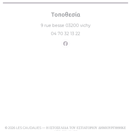
Τοποθεσία
((ανοίγει σε νέο παράθυ
9 rue besse 03200 vichy
04 70 32 13 22
Facebook ((ανοίγει σε νέο παρά
© 2026 LES CAUDALIES — Η ΙΣΤΟΣΕΛΊΔΑ ΤΟΥ ΕΣΤΙΑΤΟΡΊΟΥ ΔΗΜΙΟΥΡΓΉΘΗΚΕ