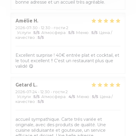
bonne adresse et un accueil très agréable.
Amélie
H
2026-07-30
- 12:30 - гости 2
Услуги
:
5
/5
Атмосфера
:
5
/5
Меню
:
5
/5
Цена /
качество
:
5
/5
Excellent surprise ! 40€ entrée plat et cocktail, et
le tout excellent !! C’est un restaurant plus que
validé 😋
Getard
L
2026-07-24
- 12:30 - гости 2
Услуги
:
5
/5
Атмосфера
:
4
/5
Меню
:
5
/5
Цена /
качество
:
5
/5
accueil sympathique. Carte trés variée et
originale, avec des produits de qualité. Une
cuisine séduisante et gouteuse, un service
efficace et discret. Une belle adresse