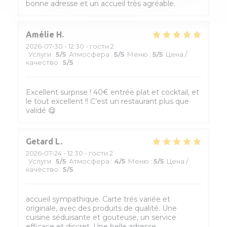
bonne adresse et un accueil très agréable.
Amélie
H
2026-07-30
- 12:30 - гости 2
Услуги
:
5
/5
Атмосфера
:
5
/5
Меню
:
5
/5
Цена /
качество
:
5
/5
Excellent surprise ! 40€ entrée plat et cocktail, et
le tout excellent !! C’est un restaurant plus que
validé 😋
Getard
L
2026-07-24
- 12:30 - гости 2
Услуги
:
5
/5
Атмосфера
:
4
/5
Меню
:
5
/5
Цена /
качество
:
5
/5
accueil sympathique. Carte trés variée et
originale, avec des produits de qualité. Une
cuisine séduisante et gouteuse, un service
efficace et discret. Une belle adresse