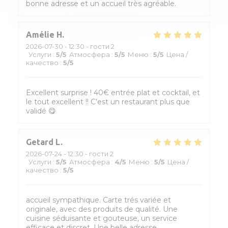
bonne adresse et un accueil très agréable.
Amélie
H
2026-07-30
- 12:30 - гости 2
Услуги
:
5
/5
Атмосфера
:
5
/5
Меню
:
5
/5
Цена /
качество
:
5
/5
Excellent surprise ! 40€ entrée plat et cocktail, et
le tout excellent !! C’est un restaurant plus que
validé 😋
Getard
L
2026-07-24
- 12:30 - гости 2
Услуги
:
5
/5
Атмосфера
:
4
/5
Меню
:
5
/5
Цена /
качество
:
5
/5
accueil sympathique. Carte trés variée et
originale, avec des produits de qualité. Une
cuisine séduisante et gouteuse, un service
efficace et discret. Une belle adresse