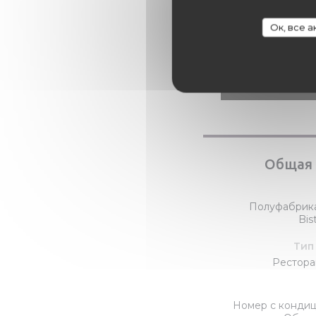
Ок, все 
Общая
Полуфабрика
Bis
Тип
Ресторан
Номер с кондиц