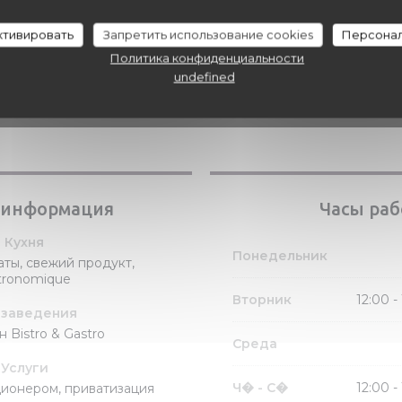
активировать
Запретить использование cookies
Персонал
Политика конфиденциальности
undefined
 информация
Часы ра
Кухня
Понедельник
ты, свежий продукт,
tronomique
Вторник
12:00 -
 заведения
 Bistro & Gastro
Среда
Услуги
Ч�
-
С�
12:00 -
ионером, приватизация