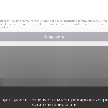
otection regulations, you have the right to opt out of marketing communications. UK resi
ice at
tpsonline.org.uk
. US residents can register at
donotcall.gov
. For more information a
 policy
.
Waze Map Деактивирован.
Позволить
льзует кукис и позволяет вам контролировать сер
хотите активировать