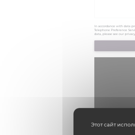
In accordance with data pr
Telephone Preference Serv
data, please see our
privacy
Этот сайт испо