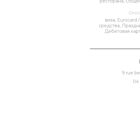
ресторана, Обще
Спос
виза, Eurocard
средства, Праздн
Дебетовая карт
9 rue b
04 