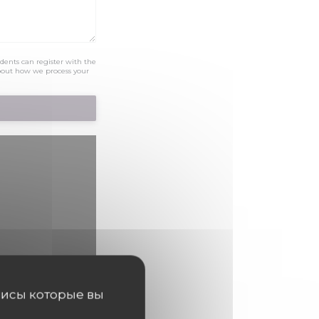
dents can register with the
bout how we process your
висы которые вы