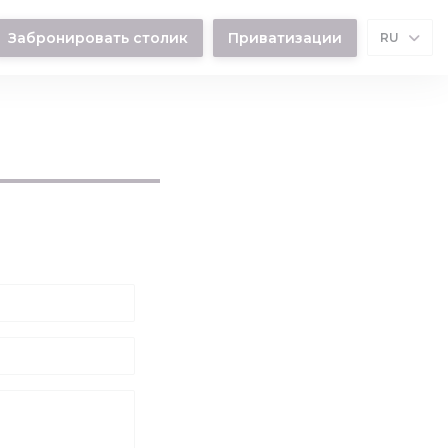
Забронировать столик
Приватизации
RU
 окне))