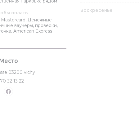
ственная парковка рядом
Воскресенье
обы оплаты
 / Mastercard, Денежные
ичные ваучеры, проверки,
очка, American Express
Место
((открывается в новом окне))
esse 03200 vichy
70 32 13 22
Facebook ((открывается в новом окне))