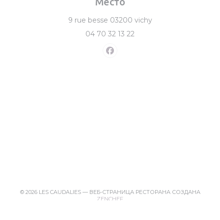
Место
((открывается в но
9 rue besse 03200 vichy
04 70 32 13 22
Facebook ((открывается в 
© 2026 LES CAUDALIES — ВЕБ-СТРАНИЦА РЕСТОРАНА СОЗДАНА
((ОТКРЫВАЕТСЯ В НОВОМ ОКНЕ)
ZENCHEF
((ОТКРЫВ
ПРЕДУПРЕЖДЕНИЕ ОБ ОТКАЗЕ ОТ ОТВЕТСТВЕННОСТИ