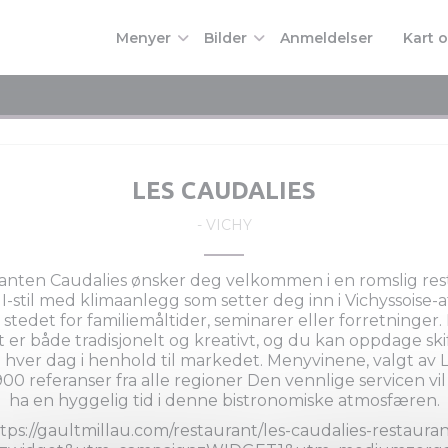
Menyer
Bilder
Anmeldelser
Kart 
((åpner 
LES CAUDALIES
-
VICHY
anten Caudalies ønsker deg velkommen i en romslig rest
I-stil med klimaanlegg som setter deg inn i Vichyssoise
 stedet for familiemåltider, seminarer eller forretninge
 er både tradisjonelt og kreativt, og du kan oppdage s
g hver dag i henhold til markedet. Menyvinene, valgt av L
0 referanser fra alle regioner Den vennlige servicen vil 
ha en hyggelig tid i denne bistronomiske atmosfæren.
tps://gaultmillau.com/restaurant/les-caudalies-restaura