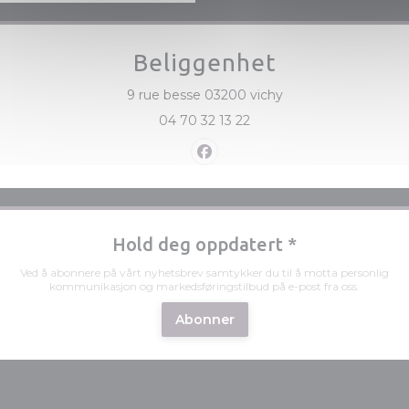
Beliggenhet
((åpner i et nytt vin
9 rue besse 03200 vichy
04 70 32 13 22
Facebook ((åpner i et nytt v
Hold deg oppdatert
*
Ved å abonnere på vårt nyhetsbrev samtykker du til å motta personlig
kommunikasjon og markedsføringstilbud på e-post fra oss.
Abonner