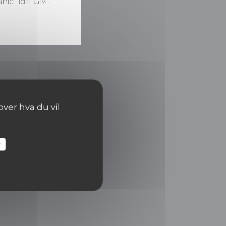
ic" id="GM-
ver hva du vil
r