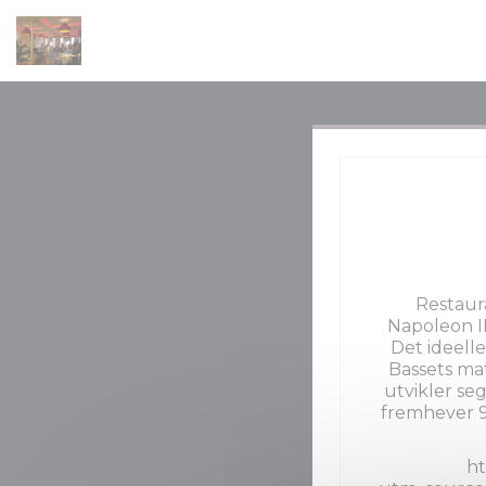
Panel for informasjonskapsler
Restaur
Napoleon II
Det ideelle
Bassets mat
utvikler se
fremhever 90
ht