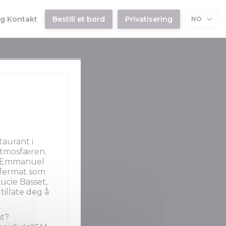
og Kontakt
Bestill et bord
Privatisering
NO
i et nytt vindu))
aurant i
-atmosfæren.
r. Emmanuel
kifermat som
ucie Basset,
tillate deg å
nt?