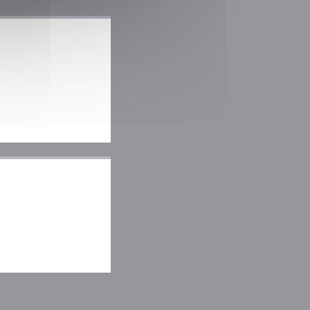
du))
indu))