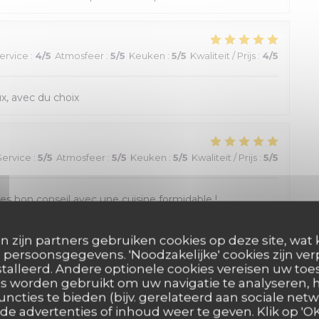
ervice
:
4
/5
Atmosfeer
:
5
/5
Keuken
:
5
/5
Kwaliteit / Prijs
:
4
/5
x, avec du choix
Service
:
5
/5
Atmosfeer
:
5
/5
Keuken
:
5
/5
Kwaliteit / Prijs
:
5
/5
res bon conseil avec une cuisine formidable !
n zijn partners gebruiken cookies op deze site, wat 
persoonsgegevens. 'Noodzakelijke' cookies zijn ve
Service
:
5
/5
Atmosfeer
:
5
/5
Keuken
:
5
/5
Kwaliteit / Prijs
:
5
/5
talleerd. Andere optionele cookies vereisen uw t
s worden gebruikt om uw navigatie te analyseren, h
uncties te bieden (bijv. gerelateerd aan sociale netw
e advertenties of inhoud weer te geven. Klik op 'OK,
ervice
:
4
/5
Atmosfeer
:
4
/5
Keuken
:
5
/5
Kwaliteit / Prijs
:
5
/5