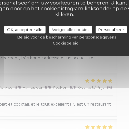
 'Personaliseer' om uw voorkeuren te beheren. U kunt
en door op het cookiepictogram linksonder op de s
klikken.
icile de choisir. Tout était excellent !!
OK, accepteer alle
Weiger alle cookies
Personaliseer
Beleid voor de bescherming van persoonsgegevens
Service
:
5
/5
Atmosfeer
:
5
/5
Keuken
:
5
/5
Kwaliteit / Prijs
:
5
/5
Cookiebeleid
 moment, très bonne adresse et un accueil très
Service
:
5
/5
Atmosfeer
:
5
/5
Keuken
:
5
/5
Kwaliteit / Prijs
:
5
/5
lat et cocktail, et le tout excellent !! C’est un restaurant