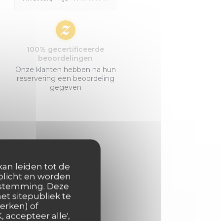
100% gecertificeerde
beoordelingen
Onze klanten hebben na hun
reservering een beoordeling
gegeven
kan leiden tot de
rplicht en worden
oestemming. Deze
et sitepubliek te
erken) of
 accepteer alle',