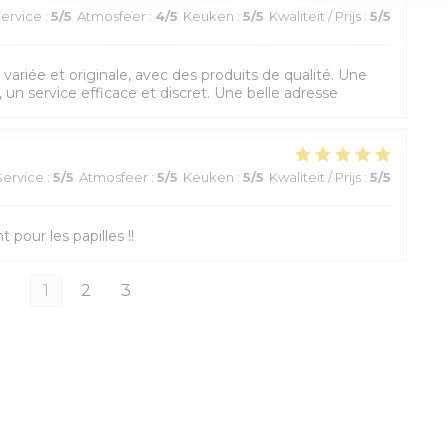
ervice
:
5
/5
Atmosfeer
:
4
/5
Keuken
:
5
/5
Kwaliteit / Prijs
:
5
/5
variée et originale, avec des produits de qualité. Une
 un service efficace et discret. Une belle adresse
Service
:
5
/5
Atmosfeer
:
5
/5
Keuken
:
5
/5
Kwaliteit / Prijs
:
5
/5
 pour les papilles !!
1
2
3