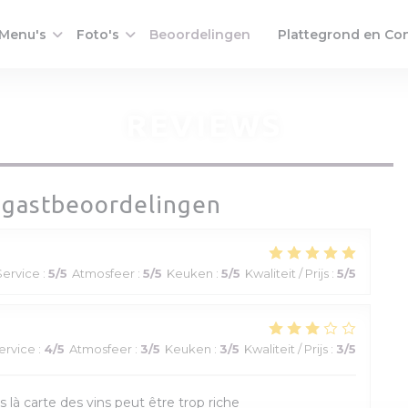
Menu's
Foto's
Beoordelingen
Plattegrond en Co
((opent in een nieuw 
REVIEWS
gastbeoordelingen
Service
:
5
/5
Atmosfeer
:
5
/5
Keuken
:
5
/5
Kwaliteit / Prijs
:
5
/5
ervice
:
4
/5
Atmosfeer
:
3
/5
Keuken
:
3
/5
Kwaliteit / Prijs
:
3
/5
s là carte des vins peut être trop riche