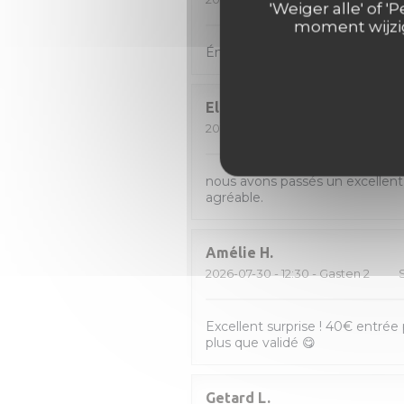
'Weiger alle' of
moment wijzig
Énormément de choix et donc diff
Elisabeth
V
2026-08-01
- 12:30 - Gasten 2
nous avons passés un excellent
agréable.
Amélie
H
2026-07-30
- 12:30 - Gasten 2
Excellent surprise ! 40€ entrée p
plus que validé 😋
Getard
L