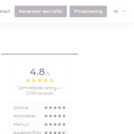
ntact
Reserveer een tafel
Privatisering
NL
venster))
4.8
/5
Gemiddelde rating —
2059 reviews
Service
Atmosfeer
Menu's
Kwaliteit/Prijs