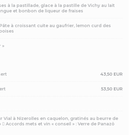
es à la pastillade, glace à la pastille de Vichy au lait
ringue et bonbon de liqueur de fraises
 Pâte à croissant cuite au gaufrier, lemon curd des
boises
r »
sert
43,50 EUR
ert
53,50 EUR
 Vial à Nizerolles en caquelon, gratinés au beurre de
 Accords mets et vin « conseil » : Verre de Panazö