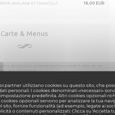
16,00 EUR
CRÈME ANGLAISE ET CHANTILLY
Carte & Menus
able du mardi au vendredi sauf jours fériés 1 verre de vin
pris dans ces menus
ert
31,50 EUR
 suoi partner utilizzano cookies su questo sito, che 
 dati personali. I cookies denominati «necessari» son
36,00 EUR
r impostazione predefinita. Altri cookies opzionali ric
cookies opzionali servono per analizzare la tua nav
l sito, fornire funzionalità (ad esempio, legate ai soc
icità o contenuti personalizzati. Clicca su 'Accetta tutt