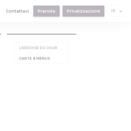
Contattaci
Prenota
Privatizzazione
IT
((apre una nuova finestra))
L'ARDOISE DU JOUR
CARTE & MENUS