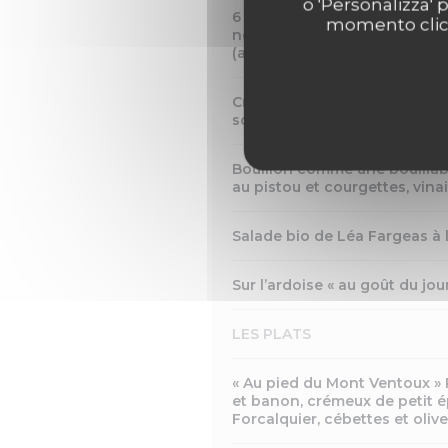
o 'Personalizza' 
6 escargots de chez Monsieur
momento clicca
noisettes parfumé au Panazö 
(anisé limousin) 4 cl à 5,00 €
Crevettes marinées au yaourt
soubressade, harissa à la con
Bouillon comme une bouillaba
au pistou et courgettes, vin
Salade bio de Léa Fargeas à 
Sur l’ardoise « au goût du jou
LES PLATS
« Au pied du Mont Ventoux » 
et banon, crémeux de petit é
Forcalquier, cébettes et oliv