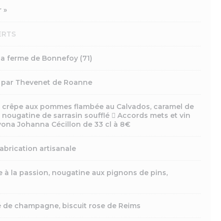
r »
ERTS
 la ferme de Bonnefoy (71)
s par Thevenet de Roanne
a crêpe aux pommes flambée au Calvados, caramel de
 nougatine de sarrasin soufflé  Accords mets et vin
Divona Johanna Cécillon de 33 cl à 8€
abrication artisanale
 à la passion, nougatine aux pignons de pins,
 de champagne, biscuit rose de Reims