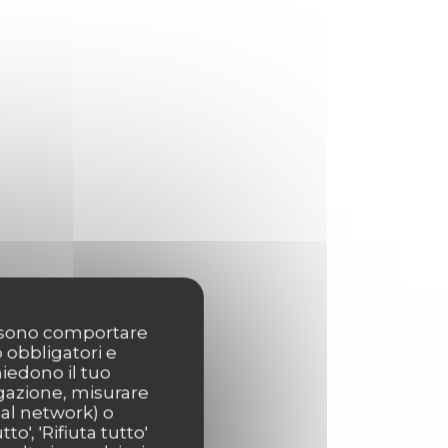
possono comportare
o obbligatori e
hiedono il tuo
igazione, misurare
ial network) o
o', 'Rifiuta tutto'