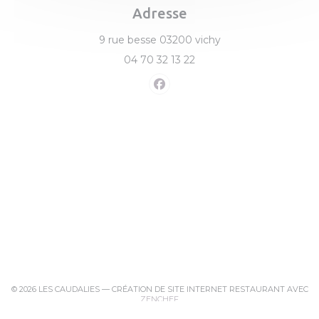
Adresse
((ouvre une nouvelle
9 rue besse 03200 vichy
04 70 32 13 22
Facebook ((ouvre une nouve
© 2026 LES CAUDALIES — CRÉATION DE SITE INTERNET RESTAURANT AVEC
((OUVRE UNE NOUVELLE FENÊTRE)
ZENCHEF