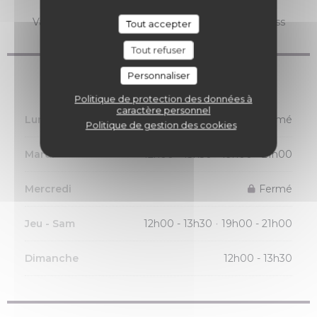
Visa, Eurocard/Mastercard, Espèces, Chèques
Vacances, Chèques, Carte Bleue, American Express
Tout accepter
Tout refuser
Personnaliser
Horaires
Politique de protection des données à
caractère personnel
Lundi
Fermé
Politique de gestion des cookies
Mardi
12h00 - 13h30
19h00 - 21h00
•
Mercredi
Fermé
Jeu
-
Sam
12h00 - 13h30
19h00 - 21h00
•
Dimanche
12h00 - 13h30