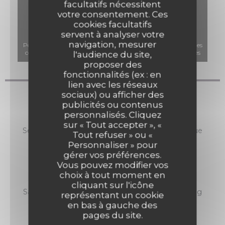
facultatifs nécessitent
votre consentement. Ces
cookies facultatifs
servent à analyser votre
navigation, mesurer
Pour afficher la carte interactive Waze, vous devez accepter les
cookies Waze Map (Google). Ces cookies peuvent collecter des
l'audience du site,
données de navigation et de localisation.
Autoriser
proposer des
fonctionnalités (ex : en
lien avec les réseaux
sociaux) ou afficher des
Infos pratiques
publicités ou contenus
personnalisés. Cliquez
Cuisine
sur « Tout accepter », «
Semi-Gastronomique, Produits frais, Bistronomique
Tout refuser » ou «
Personnaliser » pour
Type de restaurant
gérer vos préférences.
Restaurant Gastronomique & Bistronomique
Vous pouvez modifier vos
choix à tout moment en
Services
cliquant sur l'icône
Salle climatisée, privatisation du restaurant, Parking
représentant un cookie
public à proximité
en bas à gauche des
pages du site.
Moyens de paiement