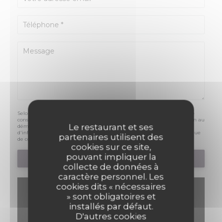
Selon l'article L.223-2 du code de la consommation, il est rappelé que le
consommateur peut user de son droit à s'inscrire sur la liste d'opposition au
Le restaurant et ses
démarchage téléphonique Bloctel :
bloctel.gouv.fr
. Pour plus
d'informations sur le traitement de vos données, consultez notre
politique
partenaires utilisent des
de confidentialité
.
cookies sur ce site,
pouvant impliquer la
collecte de données à
caractère personnel. Les
cookies dits « nécessaires
» sont obligatoires et
installés par défaut.
D'autres cookies