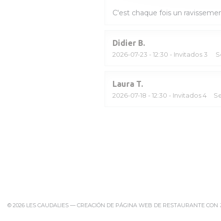
C'est chaque fois un ravissement
Didier
B
2026-07-23
- 12:30 - Invitados 3
S
Laura
T
2026-07-18
- 12:30 - Invitados 4
Se
© 2026 LES CAUDALIES — CREACIÓN DE PÁGINA WEB DE RESTAURANTE CON