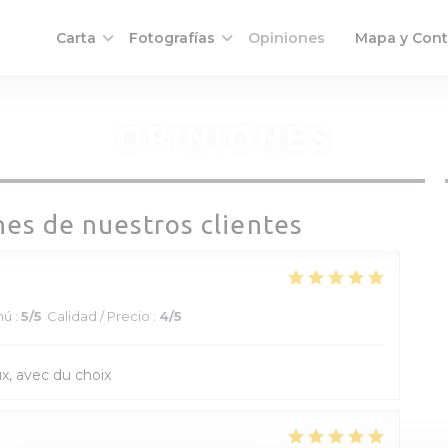
Carta
Fotografías
Opiniones
Mapa y Con
((abre en una 
OPINIONES
nes de nuestros clientes
nú
:
5
/5
Calidad / Precio
:
4
/5
x, avec du choix