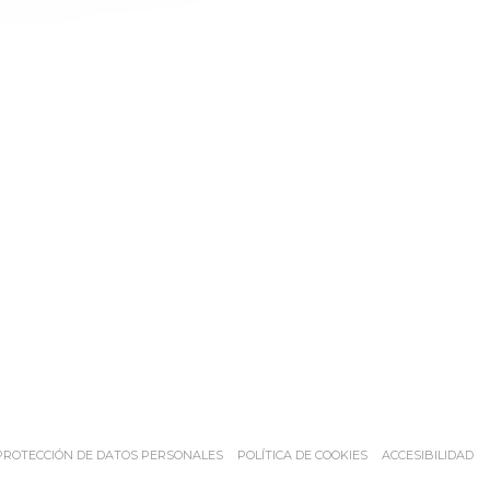
 NUEVA VENTANA))
((ABRE EN UNA NUEVA VENTANA))
((ABRE EN UNA NU
((
 PROTECCIÓN DE DATOS PERSONALES
POLÍTICA DE COOKIES
ACCESIBILIDAD