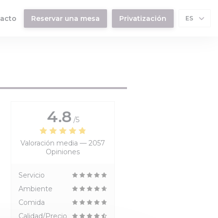
tacto
Reservar una mesa
Privatización
ES
nueva ventana))
4.8
/5
Valoración media —
2057
Opiniones
Servicio
Ambiente
Comida
Calidad/Precio