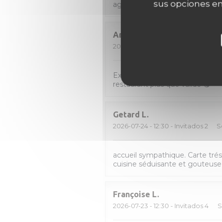
sus opciones en
agréable.
Amélie
H
2026-07-30
- 12:30 - Invitados 2
S
Excellent surprise ! 40€ entrée pl
restaurant plus que validé 😋
Getard
L
2026-07-24
- 12:30 - Invitados 2
S
accueil sympathique. Carte trés 
cuisine séduisante et gouteuse,
Françoise
L
2026-07-23
- 12:30 - Invitados 4
S