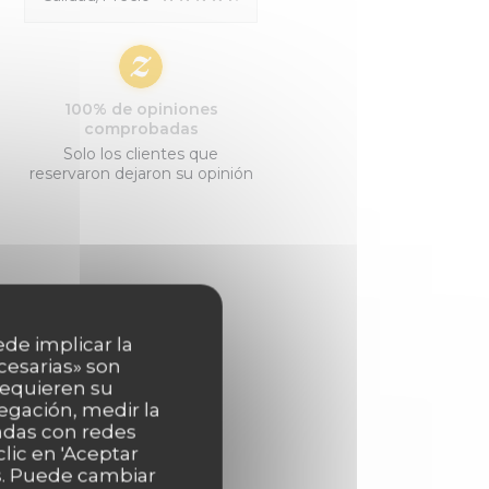
100% de opiniones
comprobadas
Solo los clientes que
reservaron dejaron su opinión
ede implicar la
cesarias» son
 requieren su
egación, medir la
nadas con redes
lic en 'Aceptar
as. Puede cambiar