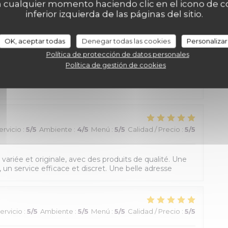
 cualquier momento haciendo clic en el icono de co
inferior izquierda de las páginas del sitio.
OK, aceptar todas
Denegar todas las cookies
Personalizar
ervicio
:
5
/5
Ambiente
:
5
/5
Menú
:
5
/5
Calidad / Precio
:
5
/5
Política de protección de datos personales
Política de gestión de cookies
at et cocktail, et le tout excellent !! C’est un
ervicio
:
5
/5
Ambiente
:
4
/5
Menú
:
5
/5
Calidad / Precio
:
5
/5
variée et originale, avec des produits de qualité. Une
 un service efficace et discret. Une belle adresse
ervicio
:
5
/5
Ambiente
:
5
/5
Menú
:
5
/5
Calidad / Precio
:
5
/5