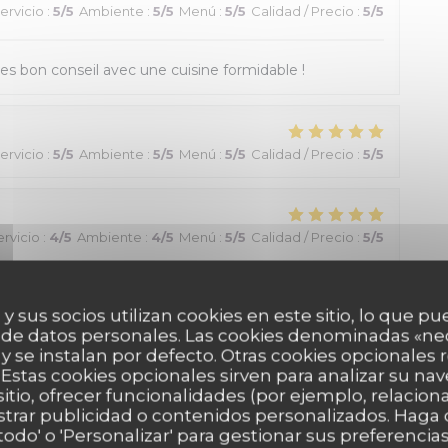
ervicio
:
5
/5
Ambiente
:
5
/5
Menú
:
5
/5
Calidad / Precio
:
5
/5
res bon conseil avec une cuisine formidable !
ervicio
:
5
/5
Ambiente
:
5
/5
Menú
:
5
/5
Calidad / Precio
:
5
/5
ervicio
:
4
/5
Ambiente
:
4
/5
Menú
:
5
/5
Calidad / Precio
:
5
/5
icile de choisir. Tout était excellent !!
 y sus socios utilizan cookies en este sitio, lo que pu
 de datos personales. Las cookies denominadas «ne
 y se instalan por defecto. Otras cookies opcionales
Estas cookies opcionales sirven para analizar su nav
ervicio
:
5
/5
Ambiente
:
5
/5
Menú
:
5
/5
Calidad / Precio
:
5
/5
sitio, ofrecer funcionalidades (por ejemplo, relacio
strar publicidad o contenidos personalizados. Haga c
 todo' o 'Personalizar' para gestionar sus preferenci
 moment, très bonne adresse et un accueil très