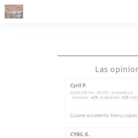
Personalización de sus opciones de cookies
Las opinio
Cyril
P
2026-08-04
- 20:00 - Invitados 2
Servicio
:
4
/5
Ambiente
:
5
/5
Me
Cuisine excellente Menu copieu
CYRIL
K