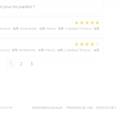
 pour les papilles !!
ervicio
:
5
/5
Ambiente
:
4
/5
Menú
:
5
/5
Calidad / Precio
:
5
/5
rvicio
:
5
/5
Ambiente
:
4
/5
Menú
:
4
/5
Calidad / Precio
:
4
/5
1
2
3
((ABRE EN UNA NUEVA VENTANA))
((ABRE EN UNA NUEVA VENTANA))
((ABRE EN UNA
ZENCHEF
MENCIONES LEGALES
TÉRMINOS DE USO
POLÍTICA DE