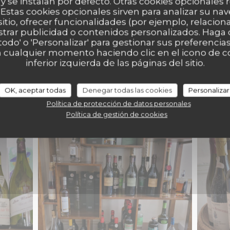
 y se instalan por defecto. Otras cookies opcionales
Estas cookies opcionales sirven para analizar su nav
sitio, ofrecer funcionalidades (por ejemplo, relacio
strar publicidad o contenidos personalizados. Haga c
 todo' o 'Personalizar' para gestionar sus preferenci
 cualquier momento haciendo clic en el icono de co
inferior izquierda de las páginas del sitio.
OK, aceptar todas
Denegar todas las cookies
Personalizar
Política de protección de datos personales
cave et vins
Política de gestión de cookies