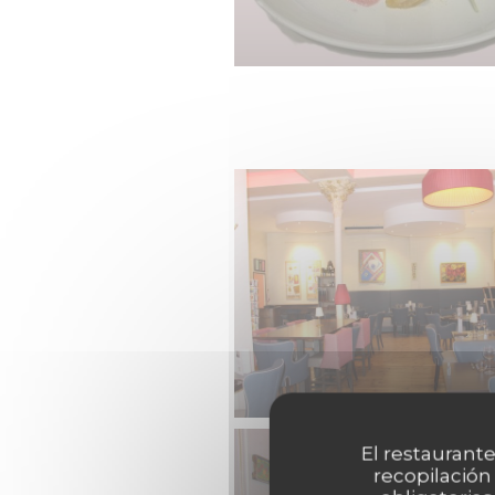
El restaurante
recopilación