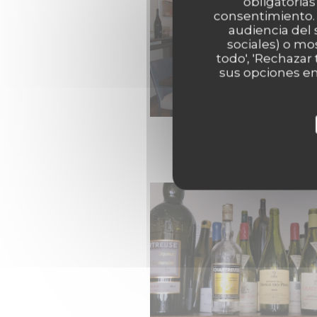
obligatorias
consentimiento. 
audiencia del 
sociales) o mo
todo', 'Rechazar
sus opciones en