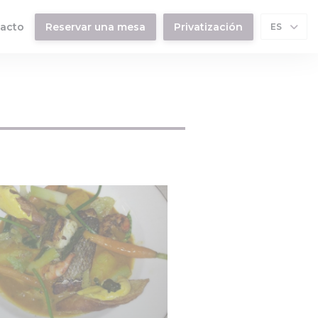
tacto
Reservar una mesa
Privatización
ES
nueva ventana))