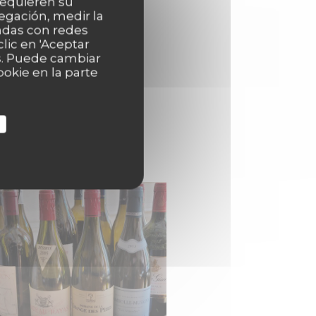
 requieren su
egación, medir la
nadas con redes
lic en 'Aceptar
as. Puede cambiar
okie en la parte