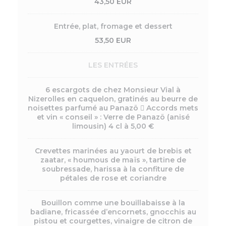
43,50 EUR
Entrée, plat, fromage et dessert
53,50 EUR
LES ENTRÉES
6 escargots de chez Monsieur Vial à
Nizerolles en caquelon, gratinés au beurre de
noisettes parfumé au Panazö  Accords mets
et vin « conseil » : Verre de Panazö (anisé
limousin) 4 cl à 5,00 €
Crevettes marinées au yaourt de brebis et
zaatar, « houmous de maïs », tartine de
soubressade, harissa à la confiture de
pétales de rose et coriandre
Bouillon comme une bouillabaisse à la
badiane, fricassée d’encornets, gnocchis au
pistou et courgettes, vinaigre de citron de