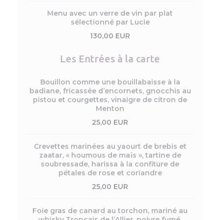
Menu avec un verre de vin par plat
sélectionné par Lucie
130,00 EUR
Les Entrées à la carte
Bouillon comme une bouillabaisse à la
badiane, fricassée d’encornets, gnocchis au
pistou et courgettes, vinaigre de citron de
Menton
25,00 EUR
Crevettes marinées au yaourt de brebis et
zaatar, « houmous de maïs », tartine de
soubressade, harissa à la confiture de
pétales de rose et coriandre
25,00 EUR
Foie gras de canard au torchon, mariné au
whisky Tronçais de l’Allier, poivre fumé,