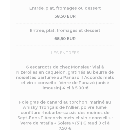
Entrée, plat, fromages ou dessert
58,50 EUR
Entrée, plat, fromages et dessert
68,50 EUR
LES ENTRÉES
6 escargots de chez Monsieur Vial à
Nizerolles en caquelon, gratinés au beurre de
noisettes parfumé au Panazö  Accords mets
et vin « conseil » : Verre de Panazö (anisé
limousin) 4 cl à 5,00 €
Foie gras de canard au torchon, mariné au
whisky Tronçais de l’Allier, poivre fumé,
confiture rhubarbe-cassis des moines de
Sept-Fons  Accords mets et vin « conseil » :
Verre de ratafia « Solera » (51) Giraud 9 cl à
7,50 €