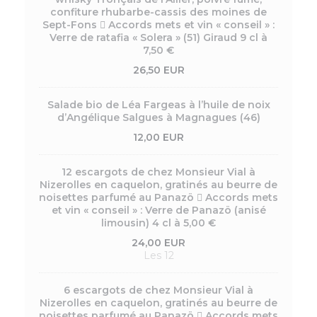
confiture rhubarbe-cassis des moines de
Sept-Fons  Accords mets et vin « conseil » :
Verre de ratafia « Solera » (51) Giraud 9 cl à
7,50 €
26,50 EUR
Salade bio de Léa Fargeas à l’huile de noix
d’Angélique Salgues à Magnagues (46)
12,00 EUR
12 escargots de chez Monsieur Vial à
Nizerolles en caquelon, gratinés au beurre de
noisettes parfumé au Panazö  Accords mets
et vin « conseil » : Verre de Panazö (anisé
limousin) 4 cl à 5,00 €
24,00 EUR
Les 12
6 escargots de chez Monsieur Vial à
Nizerolles en caquelon, gratinés au beurre de
noisettes parfumé au Panazö  Accords mets