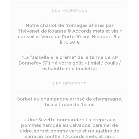
LES FROMAGES
Notre chariot de fromages affinés par
Thévenet de Roanne ® Accords mets et vin «
conseil » : Verre de Porto 10 ans Niepoort 9 cl
à 10,50 €
"La faisselle à la crème" de la ferme de J.P
Bonnefoy (71) « à votre goût » ( miel / coulis /
échalotte et ciboulette)
LES DESSERTS
Sorbet au champagne arrosé de champagne,
biscuit rose de Reims
« Une Suzette normande » La crêpe aux
pommes flambée au Calvados, caramel de
cidre, sorbet pomme verte et nougatine de
sarrasin soufflé  Accords mets et vin «