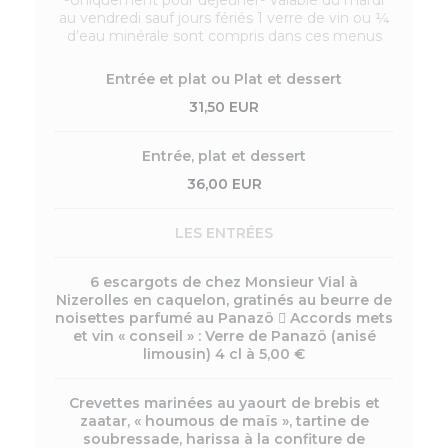
-Uniquement pour déjeuner- Valable du mardi
au vendredi sauf jours fériés 1 verre de vin ou ¼
d’eau minérale sont compris dans ces menus
Entrée et plat ou Plat et dessert
31,50 EUR
Entrée, plat et dessert
36,00 EUR
LES ENTRÉES
6 escargots de chez Monsieur Vial à
Nizerolles en caquelon, gratinés au beurre de
noisettes parfumé au Panazö  Accords mets
et vin « conseil » : Verre de Panazö (anisé
limousin) 4 cl à 5,00 €
Crevettes marinées au yaourt de brebis et
zaatar, « houmous de maïs », tartine de
soubressade, harissa à la confiture de