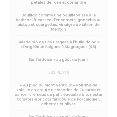
pétales de rose et coriandre
Bouillon comme une bouillabaisse à la
badiane, fricassée d’encornets, gnocchis au
pistou et courgettes, vinaigre de citron de
Menton
Salade bio de Léa Fargeas à l’huile de noix
d’Angélique Salgues à Magnagues (46)
Sur l’ardoise « au goût du jour »
LES PLATS
« Au pied du Mont Ventoux » Poitrine de
volaille en croute d’amandes de Cucuron et
banon, crémeux de petit épeautre bio, nectar
tomates-abricots farigoule de Forcalquier,
cébettes et olives
Sur l’ardoise « au goût du jour »