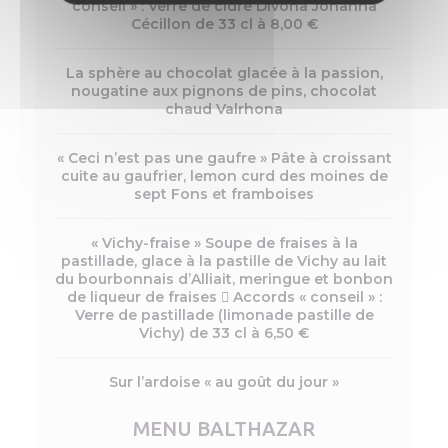
conseil » : Verre de cidre Divona Johanna
Cécillon de 33 cl à 8,00 €
La sphère au chocolat glacée à la passion,
nougatine aux pignons de pins, chocolat
chaud Valrhona
« Ceci n’est pas une gaufre » Pâte à croissant
cuite au gaufrier, lemon curd des moines de
sept Fons et framboises
« Vichy-fraise » Soupe de fraises à la
pastillade, glace à la pastille de Vichy au lait
du bourbonnais d’Alliait, meringue et bonbon
de liqueur de fraises  Accords « conseil » :
Verre de pastillade (limonade pastille de
Vichy) de 33 cl à 6,50 €
Sur l’ardoise « au goût du jour »
MENU BALTHAZAR