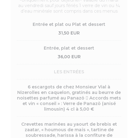
-Uniquement pour déjeuner- Valable du mardi
au vendredi sauf jours fériés 1 verre de vin ou ¼
d’eau minérale sont compris dans ces menus
Entrée et plat ou Plat et dessert
31,50 EUR
Entrée, plat et dessert
36,00 EUR
LES ENTRÉES
6 escargots de chez Monsieur Vial à
Nizerolles en caquelon, gratinés au beurre de
noisettes parfumé au Panazö  Accords mets
et vin « conseil » : Verre de Panazö (anisé
limousin) 4 cl à 5,00 €
Crevettes marinées au yaourt de brebis et
zaatar, « houmous de maïs », tartine de
soubressade, harissa à la confiture de