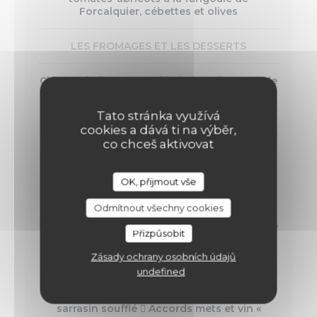
Forcalquier, cébettes et olives
LES FROMAGES ET LES DESSERTS
Chariot de fromages affinés par Thevenet de
Roanne
Tato stránka využívá
"La faisselle à la crème" de la ferme de J.P
cookies a dává ti na výběr,
Bonnefoy (71) « à votre goût »
co chceš aktivovat
Les glaces et/ou sorbets de fabrication
OK, přijmout vše
artisanale
Odmítnout všechny cookies
Sorbet au champagne arrosé de champagne,
Přizpůsobit
biscuit rose de Reims
Zásady ochrany osobních údajů
« Une Suzette normande » La crêpe aux
undefined
pommes flambée au Calvados, caramel de
cidre, sorbet pomme verte et nougatine de
sarrasin soufflé  Accords mets et vin «