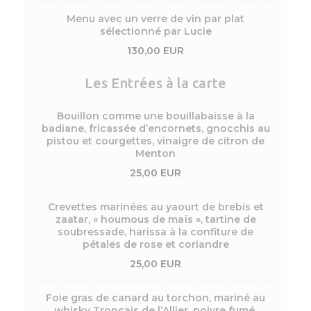
Menu avec un verre de vin par plat
sélectionné par Lucie
130,00 EUR
Les Entrées à la carte
Bouillon comme une bouillabaisse à la
badiane, fricassée d’encornets, gnocchis au
pistou et courgettes, vinaigre de citron de
Menton
25,00 EUR
Crevettes marinées au yaourt de brebis et
zaatar, « houmous de maïs », tartine de
soubressade, harissa à la confiture de
pétales de rose et coriandre
25,00 EUR
Foie gras de canard au torchon, mariné au
whisky Tronçais de l’Allier, poivre fumé,