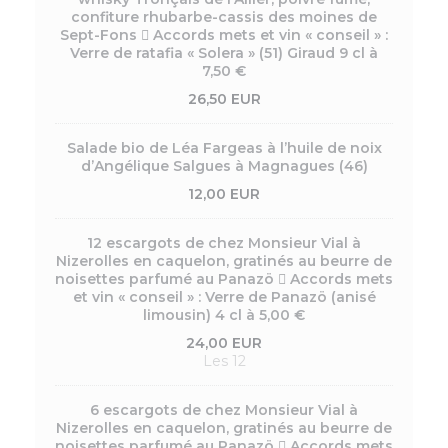
confiture rhubarbe-cassis des moines de
Sept-Fons  Accords mets et vin « conseil » :
Verre de ratafia « Solera » (51) Giraud 9 cl à
7,50 €
26,50 EUR
Salade bio de Léa Fargeas à l’huile de noix
d’Angélique Salgues à Magnagues (46)
12,00 EUR
12 escargots de chez Monsieur Vial à
Nizerolles en caquelon, gratinés au beurre de
noisettes parfumé au Panazö  Accords mets
et vin « conseil » : Verre de Panazö (anisé
limousin) 4 cl à 5,00 €
24,00 EUR
Les 12
6 escargots de chez Monsieur Vial à
Nizerolles en caquelon, gratinés au beurre de
noisettes parfumé au Panazö  Accords mets