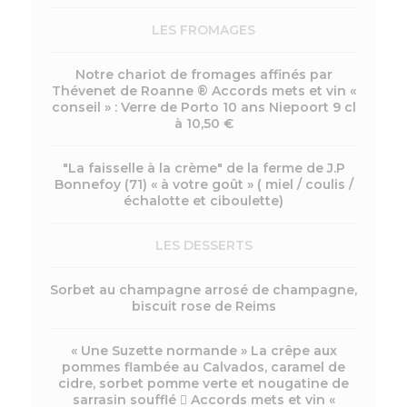
LES FROMAGES
Notre chariot de fromages affinés par
Thévenet de Roanne ® Accords mets et vin «
conseil » : Verre de Porto 10 ans Niepoort 9 cl
à 10,50 €
"La faisselle à la crème" de la ferme de J.P
Bonnefoy (71) « à votre goût » ( miel / coulis /
échalotte et ciboulette)
LES DESSERTS
Sorbet au champagne arrosé de champagne,
biscuit rose de Reims
« Une Suzette normande » La crêpe aux
pommes flambée au Calvados, caramel de
cidre, sorbet pomme verte et nougatine de
sarrasin soufflé  Accords mets et vin «