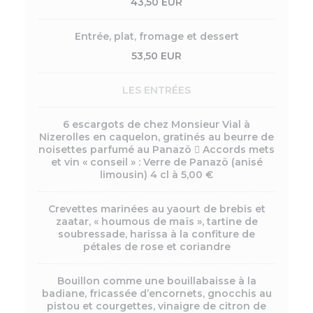
43,50 EUR
Entrée, plat, fromage et dessert
53,50 EUR
LES ENTRÉES
6 escargots de chez Monsieur Vial à
Nizerolles en caquelon, gratinés au beurre de
noisettes parfumé au Panazö  Accords mets
et vin « conseil » : Verre de Panazö (anisé
limousin) 4 cl à 5,00 €
Crevettes marinées au yaourt de brebis et
zaatar, « houmous de maïs », tartine de
soubressade, harissa à la confiture de
pétales de rose et coriandre
Bouillon comme une bouillabaisse à la
badiane, fricassée d’encornets, gnocchis au
pistou et courgettes, vinaigre de citron de