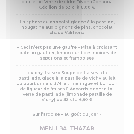
conseil » : Verre de cidre Divona Johanna
Cécillon de 33 cl à 8,00 €
La sphère au chocolat glacée à la passion,
nougatine aux pignons de pins, chocolat
chaud Valrhona
« Ceci n’est pas une gaufre » Pâte à croissant
cuite au gaufrier, lemon curd des moines de
sept Fons et framboises
« Vichy-fraise » Soupe de fraises à la
pastillade, glace à la pastille de Vichy au lait
du bourbonnais d’Alliait, meringue et bonbon
de liqueur de fraises  Accords « conseil » :
Verre de pastillade (limonade pastille de
Vichy) de 33 cl à 6,50 €
Sur l’ardoise « au goût du jour »
MENU BALTHAZAR