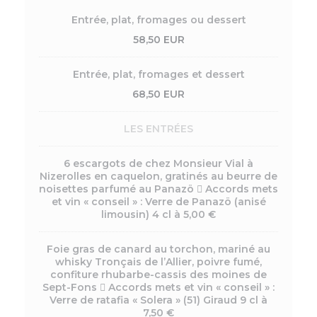
Entrée, plat, fromages ou dessert
58,50 EUR
Entrée, plat, fromages et dessert
68,50 EUR
LES ENTRÉES
6 escargots de chez Monsieur Vial à
Nizerolles en caquelon, gratinés au beurre de
noisettes parfumé au Panazö  Accords mets
et vin « conseil » : Verre de Panazö (anisé
limousin) 4 cl à 5,00 €
Foie gras de canard au torchon, mariné au
whisky Tronçais de l’Allier, poivre fumé,
confiture rhubarbe-cassis des moines de
Sept-Fons  Accords mets et vin « conseil » :
Verre de ratafia « Solera » (51) Giraud 9 cl à
7,50 €