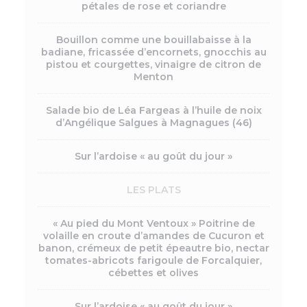
pétales de rose et coriandre
Bouillon comme une bouillabaisse à la
badiane, fricassée d’encornets, gnocchis au
pistou et courgettes, vinaigre de citron de
Menton
Salade bio de Léa Fargeas à l’huile de noix
d’Angélique Salgues à Magnagues (46)
Sur l’ardoise « au goût du jour »
LES PLATS
« Au pied du Mont Ventoux » Poitrine de
volaille en croute d’amandes de Cucuron et
banon, crémeux de petit épeautre bio, nectar
tomates-abricots farigoule de Forcalquier,
cébettes et olives
Sur l’ardoise « au goût du jour »