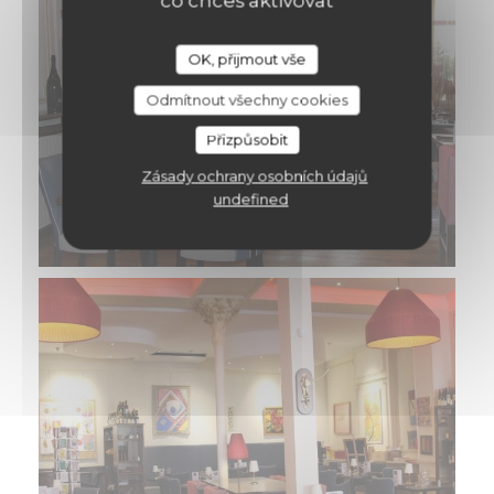
co chceš aktivovat
OK, přijmout vše
Odmítnout všechny cookies
Přizpůsobit
Zásady ochrany osobních údajů
undefined