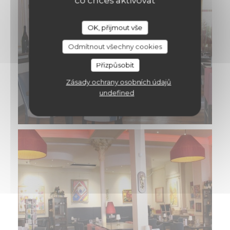
co chceš aktivovat
OK, přijmout vše
Odmítnout všechny cookies
Přizpůsobit
Zásady ochrany osobních údajů
undefined