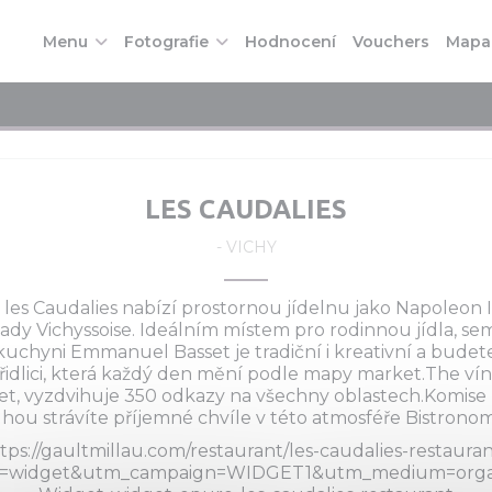
((otevř
Menu
Fotografie
Hodnocení
Vouchers
Mapa 
LES CAUDALIES
-
VICHY
les Caudalies nabízí prostornou jídelnu jako Napoleon II
lady Vichyssoise. Ideálním místem pro rodinnou jídla, s
a kuchyni Emmanuel Basset je tradiční i kreativní a budet
idlici, která každý den mění podle mapy market.The ví
set, vyzdvihuje 350 odkazy na všechny oblastech.Komise
hou strávíte příjemné chvíle v této atmosféře Bistrono
tps://gaultmillau.com/restaurant/les-caudalies-restaura
=widget&utm_campaign=WIDGET1&utm_medium=organ