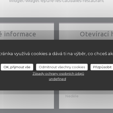
Widget-widget-epure-les-caudalies-restaurant
 informace
Otevírací 
Kuchyně
Pondělí
esh product
tránka využívá cookies a dává ti na výběr, co chceš ak
ební metody
Úterý
12:00 -
tercard, Cash, Debit Card,
OK, přijmout vše
Odmítnout všechny cookies
Přizpůsobit
ican Express
Středa
Zásady ochrany osobních údajů
undefined
Čt
-
Sob
12:00 -
Neděle