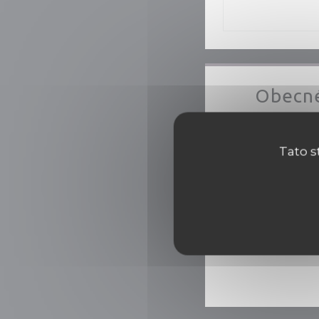
Obecné
fr
Tato s
Plat
Visa, Eurocard/Mas
Amer