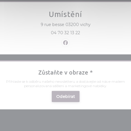
Umístění
((otevře se v novém
9 rue besse 03200 vichy
04 70 32 13 22
Facebook ((otevře se v nov
Zůstaňte v obraze
*
Přihlaste se k odběru našeho newsletteru a dostávejte od nás e-mailem
personalizovaná sdělení a marketingové nabídky.
Odebírat