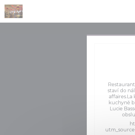
Panel pro správu cookies
Restaurant 
staví do ná
affaires.L
kuchyně bř
Lucie Bas
obslu
ht
utm_source