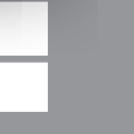
 okně))
ém okně))