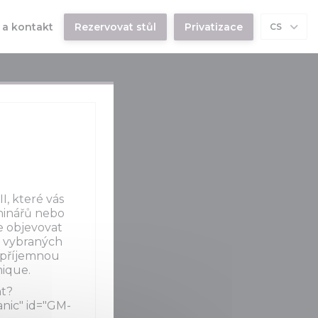
e se v novém okně))
a kontakt
Rezervovat stůl
Privatizace
CS
I, které vás
eminářů nebo
e objevovat
n vybraných
 příjemnou
mique.
nt?
ic" id="GM-